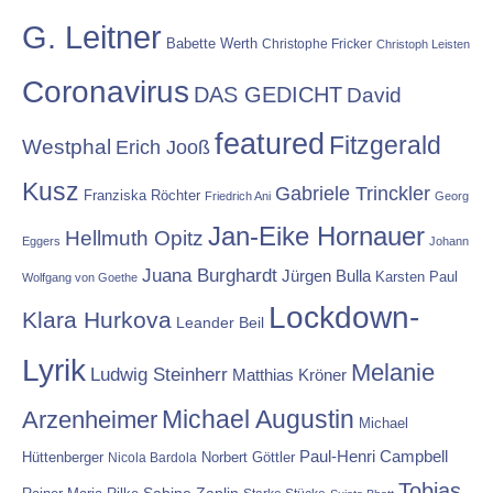
G. Leitner
Babette Werth
Christophe Fricker
Christoph Leisten
Coronavirus
DAS GEDICHT
David
featured
Fitzgerald
Westphal
Erich Jooß
Kusz
Gabriele Trinckler
Franziska Röchter
Friedrich Ani
Georg
Jan-Eike Hornauer
Hellmuth Opitz
Eggers
Johann
Juana Burghardt
Jürgen Bulla
Karsten Paul
Wolfgang von Goethe
Lockdown-
Klara Hurkova
Leander Beil
Lyrik
Melanie
Ludwig Steinherr
Matthias Kröner
Michael Augustin
Arzenheimer
Michael
Paul-Henri Campbell
Hüttenberger
Nicola Bardola
Norbert Göttler
Tobias