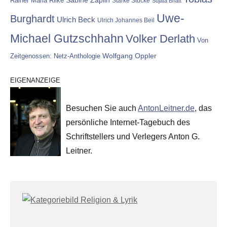
Rainer Maria Rilke
Sabine Zaplin
Starke Stücke
Sujata Bhatt
Uwe-
Burghardt
Ulrich Beck
Ulrich Johannes Beil
Michael Gutzschhahn
Volker Derlath
Von
Wolfgang Oppler
Zeitgenossen: Netz-Anthologie
EIGENANZEIGE
Besuchen Sie auch
AntonLeitner.de
, das
persönliche Internet-Tagebuch des
Schriftstellers und Verlegers Anton G.
Leitner.