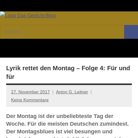
Zum
Facebook
Twitter
Youtube
Fee
Inhalt
springen
DAS
Online-
Suchen
Forum
Such
GEDICHT
nach:
von
DAS
blog
GEDICHT.
Zeitschrift
Lyrik rettet den Montag – Folge 4: Für und
für
Lyrik,
für
Essay
und
27. November 2017
Anton G. Leitner
Kritik
Keine Kommentare
Der Montag ist der unbeliebteste Tag der
Woche. Für die meisten Deutschen zumindest.
Der Montagsblues ist viel besungen und