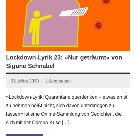
Lockdown-Lyrik 23: »Nur geträumt« von
Sigune Schnabel
26. März 2020
1 Kommentar
Jan-
Eike
»Lockdown-Lyrik! Quarantäne querdenken – etwas ernst
Hornauer
zu nehmen heißt nicht, sich davon unterkriegen zu
für
dasgedichtblog
lassen« ist eine Online-Sammlung von Gedichten, die
sich mit der Corona-Krise […]