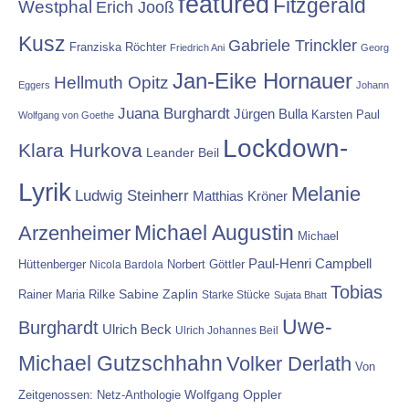
featured
Fitzgerald
Westphal
Erich Jooß
Kusz
Gabriele Trinckler
Franziska Röchter
Friedrich Ani
Georg
Jan-Eike Hornauer
Hellmuth Opitz
Eggers
Johann
Juana Burghardt
Jürgen Bulla
Karsten Paul
Wolfgang von Goethe
Lockdown-
Klara Hurkova
Leander Beil
Lyrik
Melanie
Ludwig Steinherr
Matthias Kröner
Michael Augustin
Arzenheimer
Michael
Paul-Henri Campbell
Hüttenberger
Nicola Bardola
Norbert Göttler
Tobias
Rainer Maria Rilke
Sabine Zaplin
Starke Stücke
Sujata Bhatt
Uwe-
Burghardt
Ulrich Beck
Ulrich Johannes Beil
Michael Gutzschhahn
Volker Derlath
Von
Wolfgang Oppler
Zeitgenossen: Netz-Anthologie