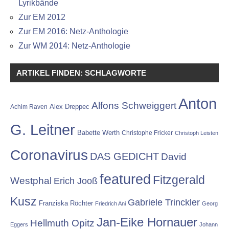
Lyrikbände
Zur EM 2012
Zur EM 2016: Netz-Anthologie
Zur WM 2014: Netz-Anthologie
ARTIKEL FINDEN: SCHLAGWORTE
Anton
Alfons Schweiggert
Alex Dreppec
Achim Raven
G. Leitner
Babette Werth
Christophe Fricker
Christoph Leisten
Coronavirus
DAS GEDICHT
David
featured
Fitzgerald
Westphal
Erich Jooß
Kusz
Gabriele Trinckler
Franziska Röchter
Friedrich Ani
Georg
Jan-Eike Hornauer
Hellmuth Opitz
Eggers
Johann