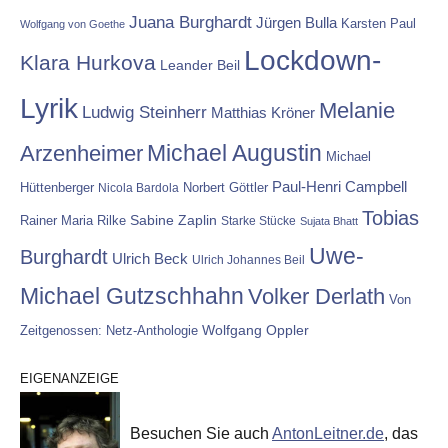
Juana Burghardt
Jürgen Bulla
Karsten Paul
Wolfgang von Goethe
Lockdown-
Klara Hurkova
Leander Beil
Lyrik
Melanie
Ludwig Steinherr
Matthias Kröner
Michael Augustin
Arzenheimer
Michael
Paul-Henri Campbell
Hüttenberger
Nicola Bardola
Norbert Göttler
Tobias
Rainer Maria Rilke
Sabine Zaplin
Starke Stücke
Sujata Bhatt
Uwe-
Burghardt
Ulrich Beck
Ulrich Johannes Beil
Michael Gutzschhahn
Volker Derlath
Von
Wolfgang Oppler
Zeitgenossen: Netz-Anthologie
EIGENANZEIGE
Besuchen Sie auch
AntonLeitner.de
, das