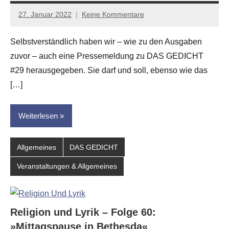
27. Januar 2022
Keine Kommentare
Jan-
Eike
Selbstverständlich haben wir – wie zu den Ausgaben
Hornauer
zuvor – auch eine Pressemeldung zu DAS GEDICHT
für
dasgedichtblog
#29 herausgegeben. Sie darf und soll, ebenso wie das
[…]
Weiterlesen
Allgemeines
DAS GEDICHT
Veranstaltungen & Allgemeines
Religion und Lyrik – Folge 60:
»Mittagspause in Bethesda«