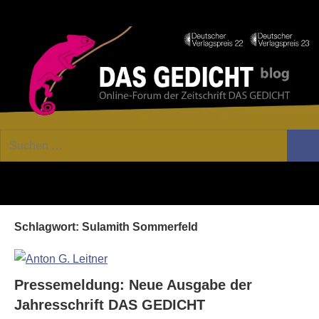
Zum
Facebook
Twitter
Youtube
Fee
Inhalt
springen
DAS
Online-
Suchen
Forum
Such
GEDICHT
nach:
von
DAS
blog
GEDICHT.
Zeitschrift
Schlagwort:
Sulamith Sommerfeld
für
Lyrik,
Essay
und
Pressemeldung: Neue Ausgabe der
Kritik
Jahresschrift DAS GEDICHT