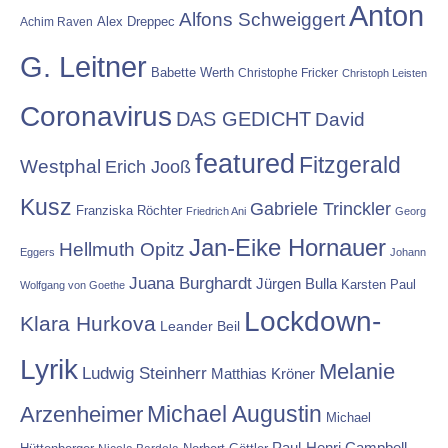
Anton
Alfons Schweiggert
Alex Dreppec
Achim Raven
G. Leitner
Babette Werth
Christophe Fricker
Christoph Leisten
Coronavirus
DAS GEDICHT
David
featured
Fitzgerald
Westphal
Erich Jooß
Kusz
Gabriele Trinckler
Franziska Röchter
Friedrich Ani
Georg
Jan-Eike Hornauer
Hellmuth Opitz
Eggers
Johann
Juana Burghardt
Jürgen Bulla
Karsten Paul
Wolfgang von Goethe
Lockdown-
Klara Hurkova
Leander Beil
Lyrik
Melanie
Ludwig Steinherr
Matthias Kröner
Michael Augustin
Arzenheimer
Michael
Paul-Henri Campbell