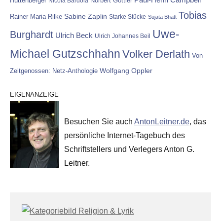
Hüttenberger
Nicola Bardola
Norbert Göttler
Tobias
Rainer Maria Rilke
Sabine Zaplin
Starke Stücke
Sujata Bhatt
Uwe-
Burghardt
Ulrich Beck
Ulrich Johannes Beil
Michael Gutzschhahn
Volker Derlath
Von
Wolfgang Oppler
Zeitgenossen: Netz-Anthologie
EIGENANZEIGE
Besuchen Sie auch
AntonLeitner.de
, das
persönliche Internet-Tagebuch des
Schriftstellers und Verlegers Anton G.
Leitner.