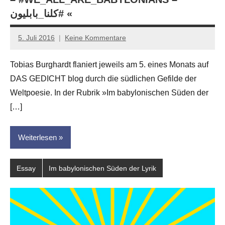
‫#‏كلنا_بابليون‬‬‬‬‬ «
5. Juli 2016
Keine Kommentare
Anton
G.
Tobias Burghardt flaniert jeweils am 5. eines Monats auf
Leitner
DAS GEDICHT blog durch die südlichen Gefilde der
Weltpoesie. In der Rubrik »Im babylonischen Süden der
[…]
Weiterlesen
Essay
Im babylonischen Süden der Lyrik