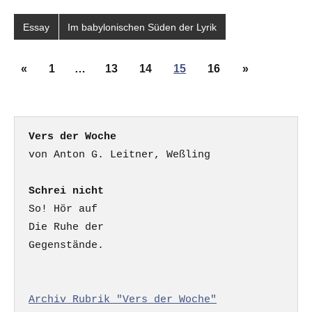
Essay
Im babylonischen Süden der Lyrik
Seitennummerierung
Vorherige
Nächste
«
1
…
13
14
15
16
»
der
Beiträge
Beiträge
Beiträge
Vers der Woche
Schrei nicht
So! Hör auf

Die Ruhe der

Gegenstände.

Archiv Rubrik "Vers der Woche"