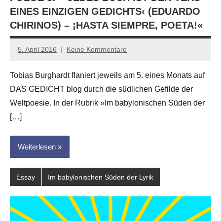
EINES EINZIGEN GEDICHTS‹ (EDUARDO
CHIRINOS) – ¡HASTA SIEMPRE, POETA!«
5. April 2016
Keine Kommentare
Anton
G.
Tobias Burghardt flaniert jeweils am 5. eines Monats auf
Leitner
DAS GEDICHT blog durch die südlichen Gefilde der
Weltpoesie. In der Rubrik »Im babylonischen Süden der
[…]
Weiterlesen
Essay
Im babylonischen Süden der Lyrik