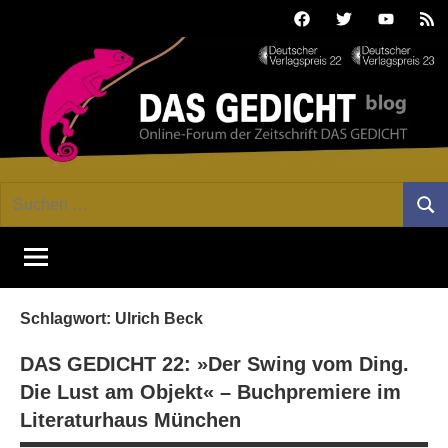
Zum
Facebook
Twitter
Youtube
Fee
Inhalt
springen
DAS
Online-
Suchen
Forum
Such
GEDICHT
nach:
von
DAS
blog
GEDICHT.
Zeitschrift
Schlagwort:
Ulrich Beck
für
Lyrik,
DAS GEDICHT 22: »Der Swing vom Ding.
Essay
Die Lust am Objekt« – Buchpremiere im
und
Literaturhaus München
Kritik