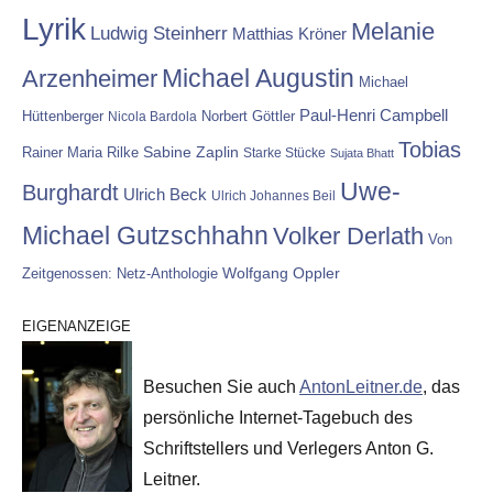
Lyrik
Melanie
Ludwig Steinherr
Matthias Kröner
Michael Augustin
Arzenheimer
Michael
Paul-Henri Campbell
Hüttenberger
Nicola Bardola
Norbert Göttler
Tobias
Rainer Maria Rilke
Sabine Zaplin
Starke Stücke
Sujata Bhatt
Uwe-
Burghardt
Ulrich Beck
Ulrich Johannes Beil
Michael Gutzschhahn
Volker Derlath
Von
Wolfgang Oppler
Zeitgenossen: Netz-Anthologie
EIGENANZEIGE
Besuchen Sie auch
AntonLeitner.de
, das
persönliche Internet-Tagebuch des
Schriftstellers und Verlegers Anton G.
Leitner.