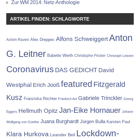
Zur WM 2014: Netz-Anthologie
ARTIKEL FINDEN: SCHLAGWORTE
Anton
Alfons Schweiggert
Alex Dreppec
Achim Raven
G. Leitner
Babette Werth
Christophe Fricker
Christoph Leisten
Coronavirus
DAS GEDICHT
David
featured
Fitzgerald
Westphal
Erich Jooß
Kusz
Gabriele Trinckler
Franziska Röchter
Friedrich Ani
Georg
Jan-Eike Hornauer
Hellmuth Opitz
Eggers
Johann
Juana Burghardt
Jürgen Bulla
Karsten Paul
Wolfgang von Goethe
Lockdown-
Klara Hurkova
Leander Beil