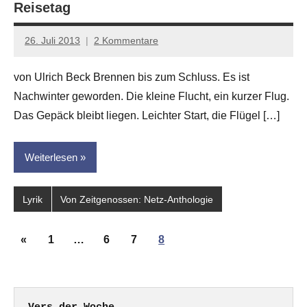
Reisetag
26. Juli 2013
2 Kommentare
Anton
G.
von Ulrich Beck Brennen bis zum Schluss. Es ist
Leitner
Nachwinter geworden. Die kleine Flucht, ein kurzer Flug.
Das Gepäck bleibt liegen. Leichter Start, die Flügel […]
Weiterlesen
Lyrik
Von Zeitgenossen: Netz-Anthologie
Seitennummerierung
Vorherige
«
1
…
6
7
8
der
Beiträge
Beiträge