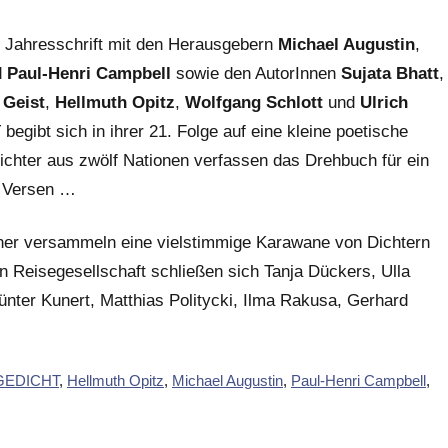
n Jahresschrift mit den Herausgebern
Michael Augustin
,
d
Paul-Henri Campbell
sowie den AutorInnen
Sujata Bhatt
,
 Geist
,
Hellmuth Opitz
,
Wolfgang Schlott
und
Ulrich
gibt sich in ihrer 21. Folge auf eine kleine poetische
chter aus zwölf Nationen verfassen das Drehbuch für ein
 Versen …
tner versammeln eine vielstimmige Karawane von Dichtern
hen Reisegesellschaft schließen sich Tanja Dückers, Ulla
ünter Kunert, Matthias Politycki, Ilma Rakusa, Gerhard
GEDICHT
,
Hellmuth Opitz
,
Michael Augustin
,
Paul-Henri Campbell
,