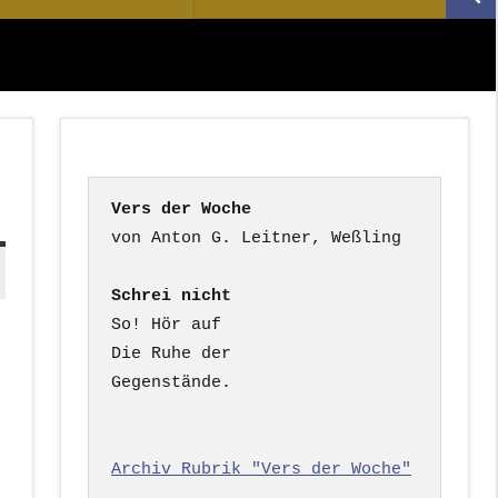
Suc
nach:
Vers der Woche
Schrei nicht
So! Hör auf

Die Ruhe der

Gegenstände.

Archiv Rubrik "Vers der Woche"