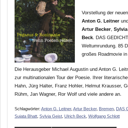
Vorstellung der neue
Anton G. Leitner
un
Artur Becker
,
Sylvia
Beck
. DAS GEDICHT be
Weltumrundung. 85 Di
großes Roadmovie in
Die Herausgeber Michael Augustin und Anton G. Lei
zur multinationalen Tour der Poesie. Ihrer literarisc
Hahn, Jürg Halter, Franz Hohler, Helmut Krausser, G
Rühm, Jan Wagner, Ror Wolf und viele andere an.
Schlagwörter:
Anton G. Leitner
,
Artur Becker
,
Bremen
,
DAS 
Sujata Bhatt
,
Sylvia Geist
,
Ulrich Beck
,
Wolfgang Schlott