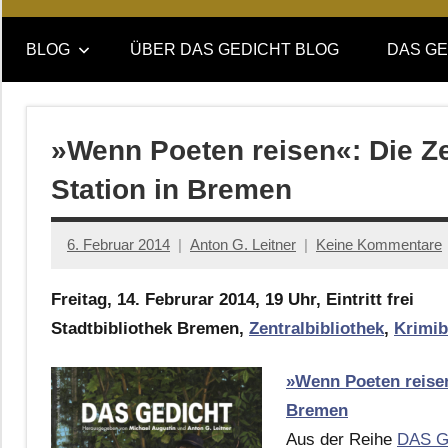
Online-
DAS
Forum
BLOG
ÜBER DAS GEDICHT BLOG
DAS GE
von
GEDICHT
DAS
GEDICHT.
blog
Zeitschrift
»Wenn Poeten reisen«: Die Z
für
Station in Bremen
Lyrik,
Essay
und
6. Februar 2014
Anton G. Leitner
Keine Kommentare
Kritik
Freitag, 14. Februrar 2014, 19 Uhr, Eintritt frei
Stadtbibliothek Bremen,
Zentralbibliothek
,
Krimib
»Wenn Poeten reisen
Bremen
Aus der Reihe
DAS G