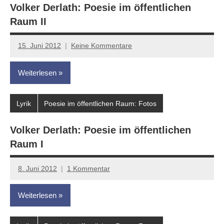
Volker Derlath: Poesie im öffentlichen
Raum II
15. Juni 2012
Keine Kommentare
Anton
G.
Weiterlesen
Leitner
Lyrik
Poesie im öffentlichen Raum: Fotos
Volker Derlath: Poesie im öffentlichen
Raum I
8. Juni 2012
1 Kommentar
Anton
G.
Weiterlesen
Leitner