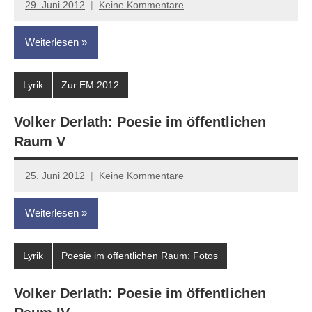
29. Juni 2012
Keine Kommentare
Anton
G.
Weiterlesen
Leitner
Lyrik
Zur EM 2012
Volker Derlath: Poesie im öffentlichen
Raum V
25. Juni 2012
Keine Kommentare
Anton
G.
Weiterlesen
Leitner
Lyrik
Poesie im öffentlichen Raum: Fotos
Volker Derlath: Poesie im öffentlichen