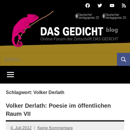
Zum
Facebook
Twitter
Youtube
Fee
Inhalt
springen
DAS
Online-
Suchen
Forum
Such
GEDICHT
nach:
von
DAS
blog
GEDICHT.
Zeitschrift
Schlagwort:
Volker Derlath
für
Lyrik,
Volker Derlath: Poesie im öffentlichen
Essay
Raum VII
und
Kritik
4. Juli 2012
Keine Kommentare