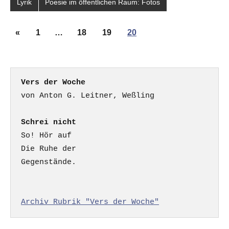
Lyrik
Poesie im öffentlichen Raum: Fotos
Seitennummerierung
Vorherige
«
1
…
18
19
20
der
Beiträge
Beiträge
Vers der Woche
Schrei nicht
So! Hör auf

Die Ruhe der

Gegenstände.

Archiv Rubrik "Vers der Woche"