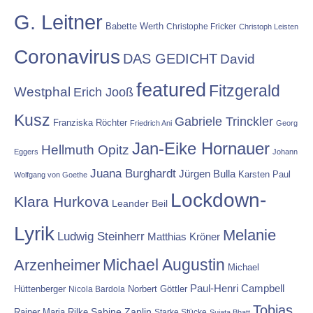
G. Leitner
Babette Werth
Christophe Fricker
Christoph Leisten
Coronavirus
DAS GEDICHT
David
featured
Fitzgerald
Westphal
Erich Jooß
Kusz
Gabriele Trinckler
Franziska Röchter
Friedrich Ani
Georg
Jan-Eike Hornauer
Hellmuth Opitz
Eggers
Johann
Juana Burghardt
Jürgen Bulla
Karsten Paul
Wolfgang von Goethe
Lockdown-
Klara Hurkova
Leander Beil
Lyrik
Melanie
Ludwig Steinherr
Matthias Kröner
Michael Augustin
Arzenheimer
Michael
Paul-Henri Campbell
Hüttenberger
Nicola Bardola
Norbert Göttler
Tobias
Rainer Maria Rilke
Sabine Zaplin
Starke Stücke
Sujata Bhatt