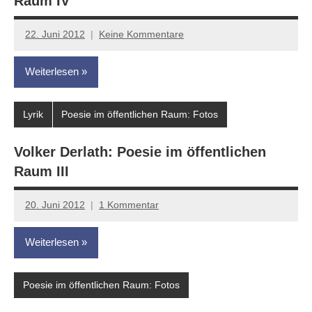
Raum IV
22. Juni 2012
Keine Kommentare
Anton
G.
Weiterlesen
Leitner
Lyrik
Poesie im öffentlichen Raum: Fotos
Volker Derlath: Poesie im öffentlichen
Raum III
20. Juni 2012
1 Kommentar
Anton
G.
Weiterlesen
Leitner
Poesie im öffentlichen Raum: Fotos