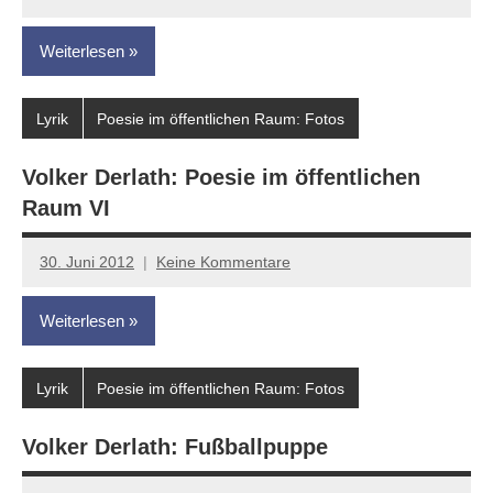
Anton
G.
Weiterlesen
Leitner
Lyrik
Poesie im öffentlichen Raum: Fotos
Volker Derlath: Poesie im öffentlichen
Raum VI
30. Juni 2012
Keine Kommentare
Anton
G.
Weiterlesen
Leitner
Lyrik
Poesie im öffentlichen Raum: Fotos
Volker Derlath: Fußballpuppe