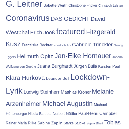
G. Leitner
Babette Werth
Christophe Fricker
Christoph Leisten
Coronavirus
DAS GEDICHT
David
featured
Fitzgerald
Westphal
Erich Jooß
Kusz
Gabriele Trinckler
Franziska Röchter
Friedrich Ani
Georg
Jan-Eike Hornauer
Hellmuth Opitz
Eggers
Johann
Juana Burghardt
Jürgen Bulla
Karsten Paul
Wolfgang von Goethe
Lockdown-
Klara Hurkova
Leander Beil
Lyrik
Melanie
Ludwig Steinherr
Matthias Kröner
Michael Augustin
Arzenheimer
Michael
Paul-Henri Campbell
Hüttenberger
Nicola Bardola
Norbert Göttler
Tobias
Rainer Maria Rilke
Sabine Zaplin
Starke Stücke
Sujata Bhatt