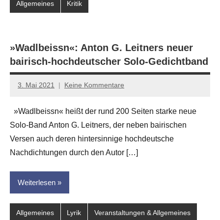
Allgemeines
Kritik
»Wadlbeissn«: Anton G. Leitners neuer
bairisch-hochdeutscher Solo-Gedichtband
3. Mai 2021
Keine Kommentare
Jan-
Eike
»Wadlbeissn« heißt der rund 200 Seiten starke neue
Hornauer
Solo-Band Anton G. Leitners, der neben bairischen
für
dasgedichtblog
Versen auch deren hintersinnige hochdeutsche
Nachdichtungen durch den Autor […]
Weiterlesen
Allgemeines
Lyrik
Veranstaltungen & Allgemeines