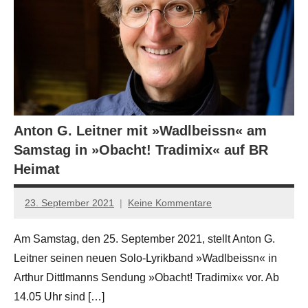
Anton G. Leitner mit »Wadlbeissn« am
Samstag in »Obacht! Tradimix« auf BR
Heimat
23. September 2021
Keine Kommentare
Jan-
Eike
Am Samstag, den 25. September 2021, stellt Anton G.
Hornauer
Leitner seinen neuen Solo-Lyrikband »Wadlbeissn« in
für
dasgedichtblog
Arthur Dittlmanns Sendung »Obacht! Tradimix« vor. Ab
14.05 Uhr sind […]