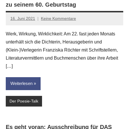
zu seinem 60. Geburtstag
16. Juni 2021
Keine Kommentare
Jan-
Eike
Werk, Wirkung, Wirklichkeit: Am 22. fast jeden Monats
Hornauer
unterhält sich die Dichterin, Herausgeberin und
für
dasgedichtblog
(Klein-)Verlegerin Franziska Röchter mit Schriftstellern,
Literaturvermittlern und Buchmenschen über ihre Arbeit
[…]
Weiterlesen
Der Poesie-Talk
Es geht voran: Ausschreibung für DAS