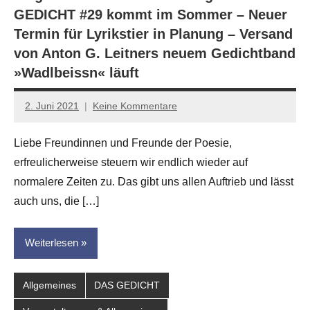
GEDICHT #29 kommt im Sommer – Neuer
Termin für Lyrikstier in Planung – Versand
von Anton G. Leitners neuem Gedichtband
»Wadlbeissn« läuft
2. Juni 2021
Keine Kommentare
Jan-
Eike
Liebe Freundinnen und Freunde der Poesie,
Hornauer
erfreulicherweise steuern wir endlich wieder auf
für
dasgedichtblog
normalere Zeiten zu. Das gibt uns allen Auftrieb und lässt
auch uns, die […]
Weiterlesen
Allgemeines
DAS GEDICHT