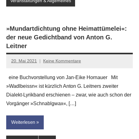
Veranstaltungen & Allgemeines
»Mundartdichtung ohne Heimattümelei«:
der neue Gedichtband von Anton G.
Leitner
20. Mai 2021
Keine Kommentare
Jan-
Eike
eine Buchvorstellung von Jan-Eike Hornauer Mit
Hornauer
»Wadlbeissn« ist kürzlich Anton G. Leitners zweiter
für
dasgedichtblog
Dialekt-Lyrikband erschienen – zwar, wie auch schon der
Vorgänger »Schnablgwax«, […]
Weiterlesen