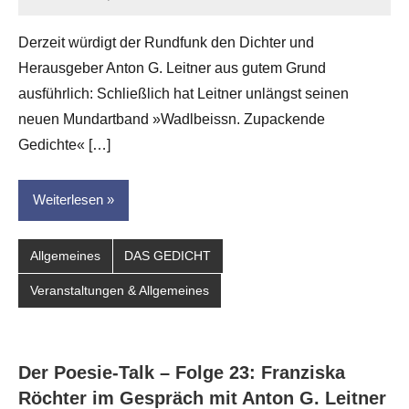
Jan-
Eike
Derzeit würdigt der Rundfunk den Dichter und
Hornauer
Herausgeber Anton G. Leitner aus gutem Grund
für
dasgedichtblog
ausführlich: Schließlich hat Leitner unlängst seinen
neuen Mundartband »Wadlbeissn. Zupackende
Gedichte« […]
Weiterlesen
Allgemeines
DAS GEDICHT
Veranstaltungen & Allgemeines
Der Poesie-Talk – Folge 23: Franziska
Röchter im Gespräch mit Anton G. Leitner