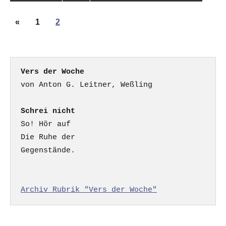
Seitennummerierung
Vorherige
«
1
2
der
Beiträge
Beiträge
Vers der Woche
Schrei nicht
So! Hör auf

Die Ruhe der

Gegenstände.

Archiv Rubrik "Vers der Woche"