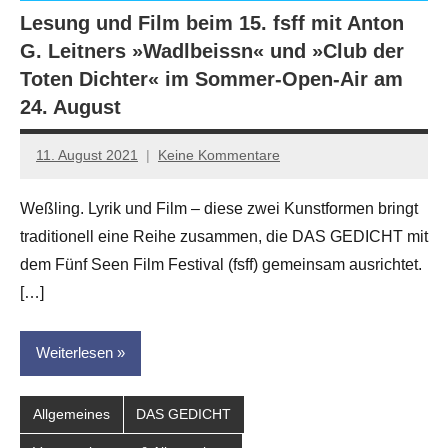
Lesung und Film beim 15. fsff mit Anton
G. Leitners »Wadlbeissn« und »Club der
Toten Dichter« im Sommer-Open-Air am
24. August
11. August 2021
Keine Kommentare
Jan-
Eike
Weßling. Lyrik und Film – diese zwei Kunstformen bringt
Hornauer
traditionell eine Reihe zusammen, die DAS GEDICHT mit
für
dasgedichtblog
dem Fünf Seen Film Festival (fsff) gemeinsam ausrichtet.
[…]
Weiterlesen
Allgemeines
DAS GEDICHT