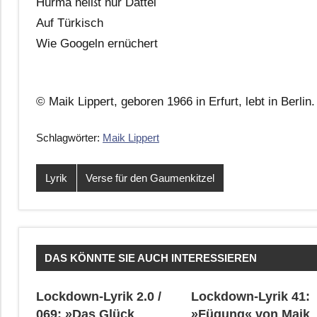
Hurma heißt nur Dattel
Auf Türkisch
Wie Googeln ernüchert
© Maik Lippert, geboren 1966 in Erfurt, lebt in Berlin.
Schlagwörter:
Maik Lippert
Lyrik
Verse für den Gaumenkitzel
DAS KÖNNTE SIE AUCH INTERESSIEREN
Lockdown-Lyrik 2.0 /
Lockdown-Lyrik 41:
069: »Das Glück
»Fügung« von Maik