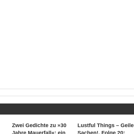
Zwei Gedichte zu »30
Lustful Things – Geile
Jahre Mauerfall«: ein
Sachen!, Folge 20: