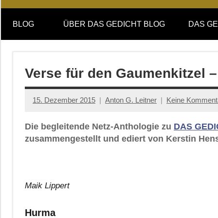
Online-
DAS
Forum
BLOG
ÜBER DAS GEDICHT BLOG
DAS GE
von
GEDICHT
DAS
GEDICHT.
blog
Zeitschrift
Verse für den Gaumenkitzel 
für
Lyrik,
15. Dezember 2015
Anton G. Leitner
Keine Komment
Essay
und
Die begleitende Netz-Anthologie zu
DAS GEDI
Kritik
zusammengestellt und ediert von Kerstin Hens
Maik Lippert
Hurma