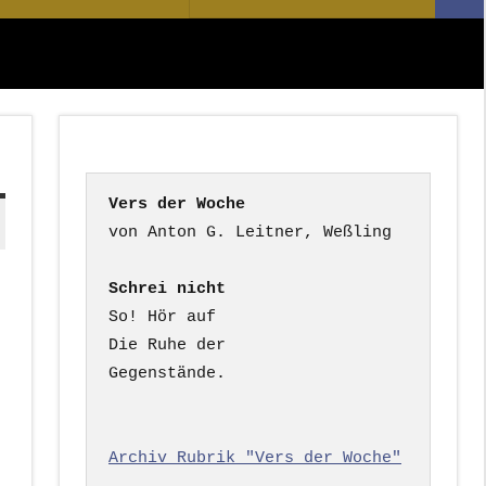
Suc
nach:
Vers der Woche
Schrei nicht
So! Hör auf

Die Ruhe der

Gegenstände.

Archiv Rubrik "Vers der Woche"