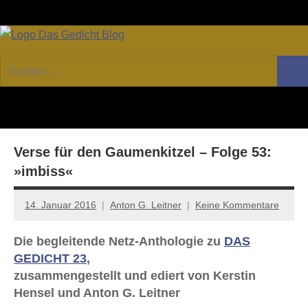
Zum
Facebook
Twitter
Youtube
Fee
Inhalt
springen
DAS
Online-
Suchen
Forum
Such
GEDICHT
nach:
von
DAS
blog
GEDICHT.
Zeitschrift
Verse für den Gaumenkitzel – Folge 53:
für
Lyrik,
»imbiss«
Essay
und
14. Januar 2016
Anton G. Leitner
Keine Kommentare
Kritik
Die begleitende Netz-Anthologie zu
DAS
GEDICHT 23
,
zusammengestellt und ediert von Kerstin
Hensel und Anton G. Leitner