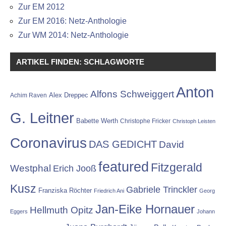
Zur EM 2012
Zur EM 2016: Netz-Anthologie
Zur WM 2014: Netz-Anthologie
ARTIKEL FINDEN: SCHLAGWORTE
Anton
Alfons Schweiggert
Alex Dreppec
Achim Raven
G. Leitner
Babette Werth
Christophe Fricker
Christoph Leisten
Coronavirus
DAS GEDICHT
David
featured
Fitzgerald
Westphal
Erich Jooß
Kusz
Gabriele Trinckler
Franziska Röchter
Friedrich Ani
Georg
Jan-Eike Hornauer
Hellmuth Opitz
Eggers
Johann