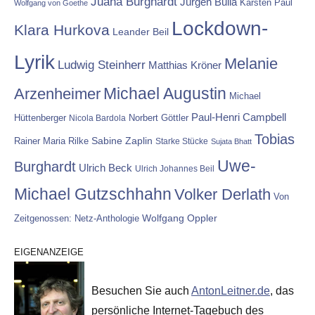
Juana Burghardt
Jürgen Bulla
Karsten Paul
Wolfgang von Goethe
Lockdown-
Klara Hurkova
Leander Beil
Lyrik
Melanie
Ludwig Steinherr
Matthias Kröner
Michael Augustin
Arzenheimer
Michael
Paul-Henri Campbell
Hüttenberger
Nicola Bardola
Norbert Göttler
Tobias
Rainer Maria Rilke
Sabine Zaplin
Starke Stücke
Sujata Bhatt
Uwe-
Burghardt
Ulrich Beck
Ulrich Johannes Beil
Michael Gutzschhahn
Volker Derlath
Von
Wolfgang Oppler
Zeitgenossen: Netz-Anthologie
EIGENANZEIGE
Besuchen Sie auch
AntonLeitner.de
, das
persönliche Internet-Tagebuch des