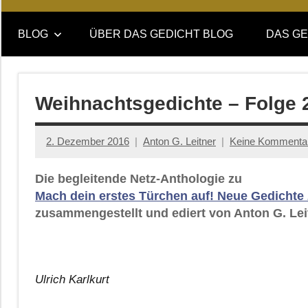
Online-
DAS
Forum
BLOG
ÜBER DAS GEDICHT BLOG
DAS GE
von
GEDICHT
DAS
GEDICHT.
blog
Zeitschrift
Weihnachtsgedichte – Folge 2
für
Lyrik,
2. Dezember 2016
Anton G. Leitner
Keine Kommenta
Essay
und
Die begleitende Netz-Anthologie zu
Kritik
Mach dein erstes Türchen auf! Neue Gedichte
zusammengestellt und ediert von Anton G. Lei
Ulrich Karlkurt