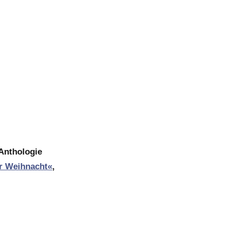
Anthologie
ur Weihnacht«
,