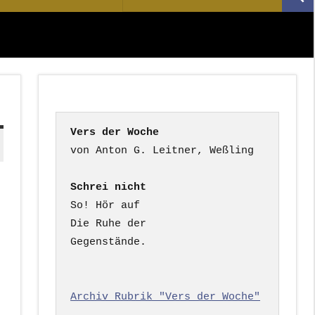
Suc
nach:
Vers der Woche
Schrei nicht
So! Hör auf

Die Ruhe der

Gegenstände.

Archiv Rubrik "Vers der Woche"