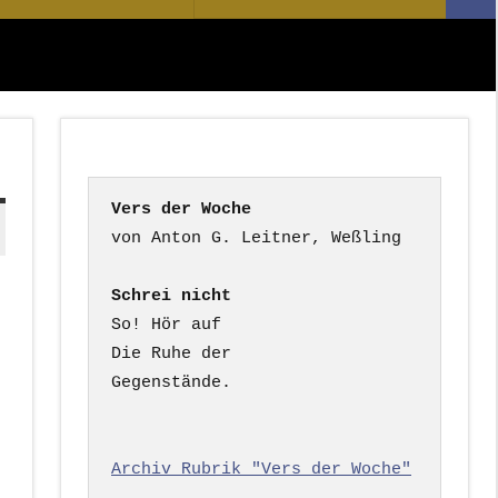
Suc
nach:
Vers der Woche
Schrei nicht
So! Hör auf

Die Ruhe der

Gegenstände.

Archiv Rubrik "Vers der Woche"