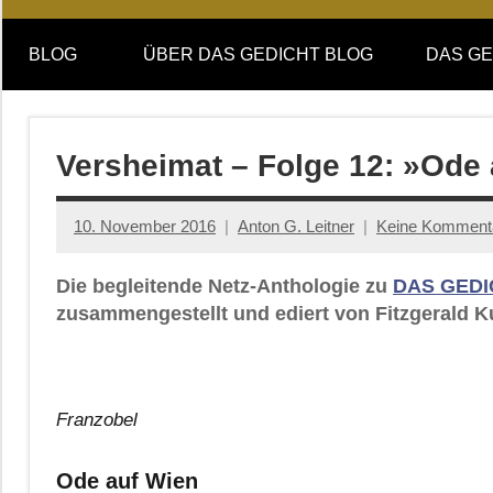
Online-
DAS
Forum
BLOG
ÜBER DAS GEDICHT BLOG
DAS GE
von
GEDICHT
DAS
GEDICHT.
blog
Zeitschrift
Versheimat – Folge 12: »Ode
für
Lyrik,
10. November 2016
Anton G. Leitner
Keine Komment
Essay
und
Die begleitende Netz-Anthologie zu
DAS GEDI
Kritik
zusammengestellt und ediert von Fitzgerald K
Franzobel
Ode auf Wien