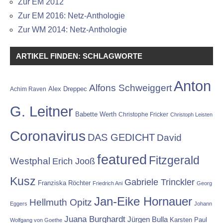
Zur EM 2012
Zur EM 2016: Netz-Anthologie
Zur WM 2014: Netz-Anthologie
ARTIKEL FINDEN: SCHLAGWORTE
Anton
Alfons Schweiggert
Alex Dreppec
Achim Raven
G. Leitner
Babette Werth
Christophe Fricker
Christoph Leisten
Coronavirus
DAS GEDICHT
David
featured
Fitzgerald
Westphal
Erich Jooß
Kusz
Gabriele Trinckler
Franziska Röchter
Friedrich Ani
Georg
Jan-Eike Hornauer
Hellmuth Opitz
Eggers
Johann
Juana Burghardt
Jürgen Bulla
Karsten Paul
Wolfgang von Goethe