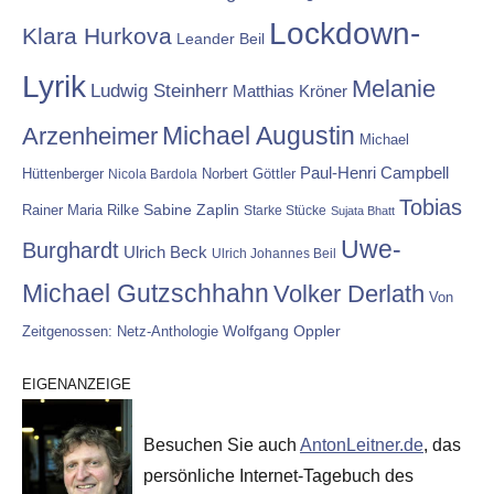
Lockdown-
Klara Hurkova
Leander Beil
Lyrik
Melanie
Ludwig Steinherr
Matthias Kröner
Michael Augustin
Arzenheimer
Michael
Paul-Henri Campbell
Hüttenberger
Nicola Bardola
Norbert Göttler
Tobias
Rainer Maria Rilke
Sabine Zaplin
Starke Stücke
Sujata Bhatt
Uwe-
Burghardt
Ulrich Beck
Ulrich Johannes Beil
Michael Gutzschhahn
Volker Derlath
Von
Wolfgang Oppler
Zeitgenossen: Netz-Anthologie
EIGENANZEIGE
Besuchen Sie auch
AntonLeitner.de
, das
persönliche Internet-Tagebuch des