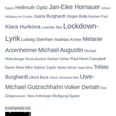
Jan-Eike Hornauer
Hellmuth Opitz
Eggers
Johann
Juana Burghardt
Jürgen Bulla
Karsten Paul
Wolfgang von Goethe
Lockdown-
Klara Hurkova
Leander Beil
Lyrik
Melanie
Ludwig Steinherr
Matthias Kröner
Michael Augustin
Arzenheimer
Michael
Paul-Henri Campbell
Hüttenberger
Nicola Bardola
Norbert Göttler
Tobias
Rainer Maria Rilke
Sabine Zaplin
Starke Stücke
Sujata Bhatt
Uwe-
Burghardt
Ulrich Beck
Ulrich Johannes Beil
Michael Gutzschhahn
Volker Derlath
Von
Wolfgang Oppler
Zeitgenossen: Netz-Anthologie
EIGENANZEIGE