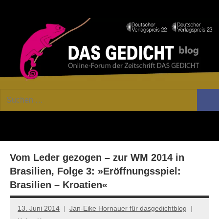
Zum
Facebook
Twitter
Youtube
Fee
Inhalt
springen
DAS
Online-
Suchen
Forum
Such
GEDICHT
nach:
von
DAS
blog
GEDICHT.
Zeitschrift
Vom Leder gezogen – zur WM 2014 in
für
Lyrik,
Brasilien, Folge 3: »Eröffnungsspiel:
Essay
Brasilien – Kroatien«
und
Kritik
13. Juni 2014
Jan-Eike Hornauer für dasgedichtblog