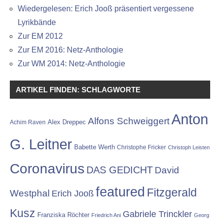
Wiedergelesen: Erich Jooß präsentiert vergessene
Lyrikbände
Zur EM 2012
Zur EM 2016: Netz-Anthologie
Zur WM 2014: Netz-Anthologie
ARTIKEL FINDEN: SCHLAGWORTE
Anton
Alfons Schweiggert
Alex Dreppec
Achim Raven
G. Leitner
Babette Werth
Christophe Fricker
Christoph Leisten
Coronavirus
DAS GEDICHT
David
featured
Fitzgerald
Westphal
Erich Jooß
Kusz
Gabriele Trinckler
Franziska Röchter
Friedrich Ani
Georg