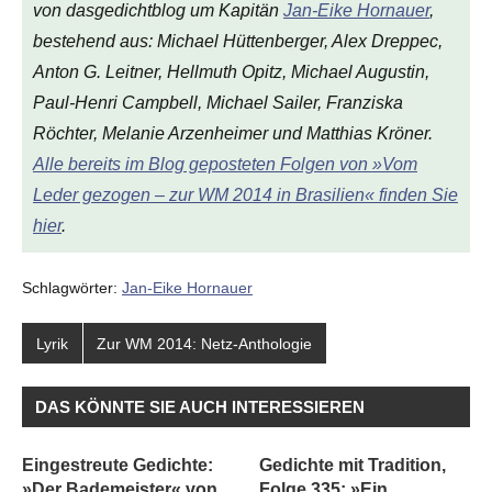
von
dasgedichtblog
um Kapitän
Jan-Eike Hornauer
,
bestehend aus: Michael Hüttenberger, Alex Dreppec,
Anton G. Leitner, Hellmuth Opitz, Michael Augustin,
Paul-Henri Campbell, Michael Sailer, Franziska
Röchter, Melanie Arzenheimer und Matthias Kröner.
Alle bereits im Blog geposteten Folgen von »Vom
Leder gezogen – zur WM 2014 in Brasilien« finden Sie
hier
.
Schlagwörter:
Jan-Eike Hornauer
Lyrik
Zur WM 2014: Netz-Anthologie
DAS KÖNNTE SIE AUCH INTERESSIEREN
Eingestreute Gedichte:
Gedichte mit Tradition,
»Der Bademeister« von
Folge 335: »Ein