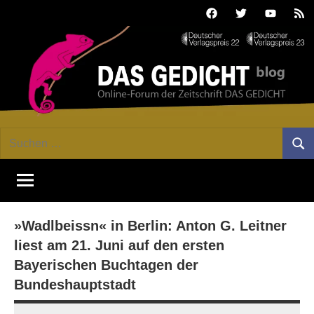
Zum
Facebook
Twitter
Youtube
Fee
Inhalt
springen
DAS
Online-
Suchen
Forum
Such
GEDICHT
nach:
von
DAS
blog
GEDICHT.
Zeitschrift
»Wadlbeissn« in Berlin: Anton G. Leitner
für
Lyrik,
liest am 21. Juni auf den ersten
Essay
Bayerischen Buchtagen der
und
Bundeshauptstadt
Kritik