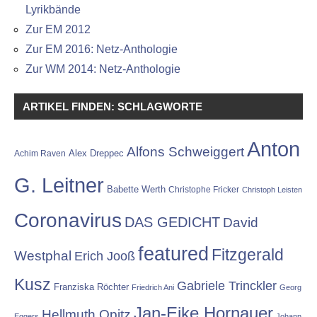
Lyrikbände
Zur EM 2012
Zur EM 2016: Netz-Anthologie
Zur WM 2014: Netz-Anthologie
ARTIKEL FINDEN: SCHLAGWORTE
Anton
Alfons Schweiggert
Alex Dreppec
Achim Raven
G. Leitner
Babette Werth
Christophe Fricker
Christoph Leisten
Coronavirus
DAS GEDICHT
David
featured
Fitzgerald
Westphal
Erich Jooß
Kusz
Gabriele Trinckler
Franziska Röchter
Friedrich Ani
Georg
Jan-Eike Hornauer
Hellmuth Opitz
Eggers
Johann