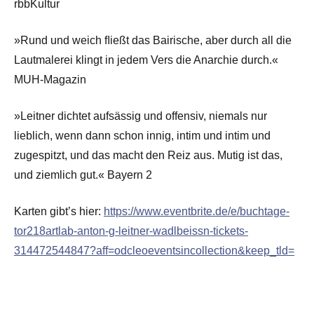
rbbKultur
»Rund und weich ﬂießt das Bairische, aber durch all die
Lautmalerei klingt in jedem Vers die Anarchie durch.«
MUH-Magazin
»Leitner dichtet aufsässig und offensiv, niemals nur
lieblich, wenn dann schon innig, intim und intim und
zugespitzt, und das macht den Reiz aus. Mutig ist das,
und ziemlich gut.« Bayern 2
Karten gibt’s hier:
https://www.eventbrite.de/e/buchtage-
tor218artlab-anton-g-leitner-wadlbeissn-tickets-
314472544847?aff=odcleoeventsincollection&keep_tld=