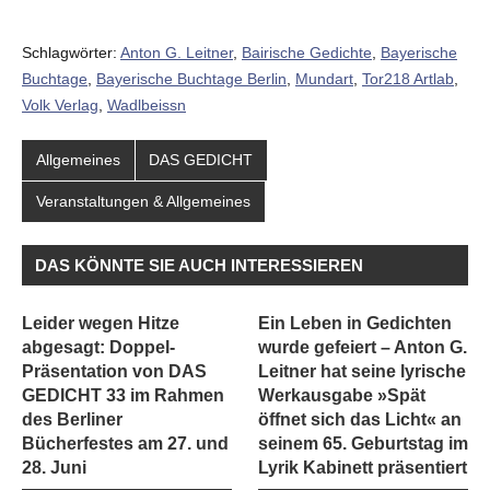
Schlagwörter:
Anton G. Leitner
,
Bairische Gedichte
,
Bayerische
Buchtage
,
Bayerische Buchtage Berlin
,
Mundart
,
Tor218 Artlab
,
Volk Verlag
,
Wadlbeissn
Allgemeines
DAS GEDICHT
Veranstaltungen & Allgemeines
DAS KÖNNTE SIE AUCH INTERESSIEREN
Leider wegen Hitze
Ein Leben in Gedichten
abgesagt: Doppel-
wurde gefeiert – Anton G.
Präsentation von DAS
Leitner hat seine lyrische
GEDICHT 33 im Rahmen
Werkausgabe »Spät
des Berliner
öffnet sich das Licht« an
Bücherfestes am 27. und
seinem 65. Geburtstag im
28. Juni
Lyrik Kabinett präsentiert