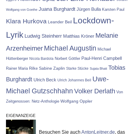
Juana Burghardt
Jürgen Bulla
Karsten Paul
Wolfgang von Goethe
Lockdown-
Klara Hurkova
Leander Beil
Lyrik
Melanie
Ludwig Steinherr
Matthias Kröner
Michael Augustin
Arzenheimer
Michael
Paul-Henri Campbell
Hüttenberger
Nicola Bardola
Norbert Göttler
Tobias
Rainer Maria Rilke
Sabine Zaplin
Starke Stücke
Sujata Bhatt
Uwe-
Burghardt
Ulrich Beck
Ulrich Johannes Beil
Michael Gutzschhahn
Volker Derlath
Von
Wolfgang Oppler
Zeitgenossen: Netz-Anthologie
EIGENANZEIGE
Besuchen Sie auch
AntonLeitner.de
, das