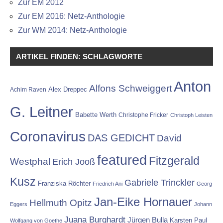
Zur EM 2012
Zur EM 2016: Netz-Anthologie
Zur WM 2014: Netz-Anthologie
ARTIKEL FINDEN: SCHLAGWORTE
Anton
Alfons Schweiggert
Alex Dreppec
Achim Raven
G. Leitner
Babette Werth
Christophe Fricker
Christoph Leisten
Coronavirus
DAS GEDICHT
David
featured
Fitzgerald
Westphal
Erich Jooß
Kusz
Gabriele Trinckler
Franziska Röchter
Friedrich Ani
Georg
Jan-Eike Hornauer
Hellmuth Opitz
Eggers
Johann
Juana Burghardt
Jürgen Bulla
Karsten Paul
Wolfgang von Goethe