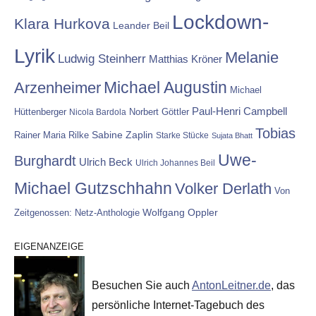
Lockdown-
Klara Hurkova
Leander Beil
Lyrik
Melanie
Ludwig Steinherr
Matthias Kröner
Michael Augustin
Arzenheimer
Michael
Paul-Henri Campbell
Hüttenberger
Nicola Bardola
Norbert Göttler
Tobias
Rainer Maria Rilke
Sabine Zaplin
Starke Stücke
Sujata Bhatt
Uwe-
Burghardt
Ulrich Beck
Ulrich Johannes Beil
Michael Gutzschhahn
Volker Derlath
Von
Wolfgang Oppler
Zeitgenossen: Netz-Anthologie
EIGENANZEIGE
Besuchen Sie auch
AntonLeitner.de
, das
persönliche Internet-Tagebuch des