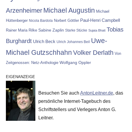
Michael Augustin
Arzenheimer
Michael
Paul-Henri Campbell
Hüttenberger
Nicola Bardola
Norbert Göttler
Tobias
Rainer Maria Rilke
Sabine Zaplin
Starke Stücke
Sujata Bhatt
Uwe-
Burghardt
Ulrich Beck
Ulrich Johannes Beil
Michael Gutzschhahn
Volker Derlath
Von
Wolfgang Oppler
Zeitgenossen: Netz-Anthologie
EIGENANZEIGE
Besuchen Sie auch
AntonLeitner.de
, das
persönliche Internet-Tagebuch des
Schriftstellers und Verlegers Anton G.
Leitner.