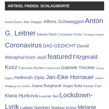
ARTIKEL FINDEN: SCHLAGWORTE
Anton
Alfons Schweiggert
Alex Dreppec
Achim Raven
G. Leitner
Babette Werth
Christophe Fricker
Christoph Leisten
Coronavirus
DAS GEDICHT
David
featured
Fitzgerald
Westphal
Erich Jooß
Kusz
Gabriele Trinckler
Franziska Röchter
Friedrich Ani
Georg
Jan-Eike Hornauer
Hellmuth Opitz
Eggers
Johann
Juana Burghardt
Jürgen Bulla
Karsten Paul
Wolfgang von Goethe
Lockdown-
Klara Hurkova
Leander Beil
Lyrik
Melanie
Ludwig Steinherr
Matthias Kröner