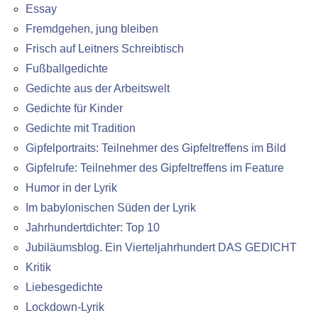
Essay
Fremdgehen, jung bleiben
Frisch auf Leitners Schreibtisch
Fußballgedichte
Gedichte aus der Arbeitswelt
Gedichte für Kinder
Gedichte mit Tradition
Gipfelportraits: Teilnehmer des Gipfeltreffens im Bild
Gipfelrufe: Teilnehmer des Gipfeltreffens im Feature
Humor in der Lyrik
Im babylonischen Süden der Lyrik
Jahrhundertdichter: Top 10
Jubiläumsblog. Ein Vierteljahrhundert DAS GEDICHT
Kritik
Liebesgedichte
Lockdown-Lyrik