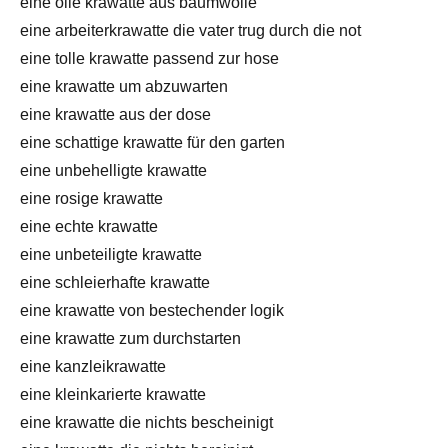
eine olle krawatte aus baumwolle
eine arbeiterkrawatte die vater trug durch die not
eine tolle krawatte passend zur hose
eine krawatte um abzuwarten
eine krawatte aus der dose
eine schattige krawatte für den garten
eine unbehelligte krawatte
eine rosige krawatte
eine echte krawatte
eine unbeteiligte krawatte
eine schleierhafte krawatte
eine krawatte von bestechender logik
eine krawatte zum durchstarten
eine kanzleikrawatte
eine kleinkarierte krawatte
eine krawatte die nichts bescheinigt