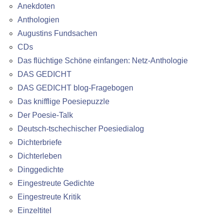
Anekdoten
Anthologien
Augustins Fundsachen
CDs
Das flüchtige Schöne einfangen: Netz-Anthologie
DAS GEDICHT
DAS GEDICHT blog-Fragebogen
Das knifflige Poesiepuzzle
Der Poesie-Talk
Deutsch-tschechischer Poesiedialog
Dichterbriefe
Dichterleben
Dinggedichte
Eingestreute Gedichte
Eingestreute Kritik
Einzeltitel