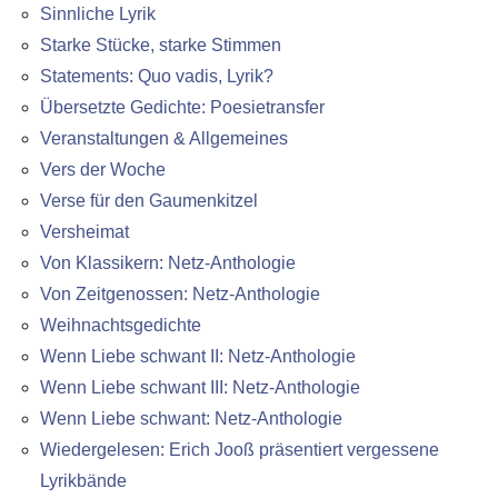
Sinnliche Lyrik
Starke Stücke, starke Stimmen
Statements: Quo vadis, Lyrik?
Übersetzte Gedichte: Poesietransfer
Veranstaltungen & Allgemeines
Vers der Woche
Verse für den Gaumenkitzel
Versheimat
Von Klassikern: Netz-Anthologie
Von Zeitgenossen: Netz-Anthologie
Weihnachtsgedichte
Wenn Liebe schwant II: Netz-Anthologie
Wenn Liebe schwant III: Netz-Anthologie
Wenn Liebe schwant: Netz-Anthologie
Wiedergelesen: Erich Jooß präsentiert vergessene
Lyrikbände