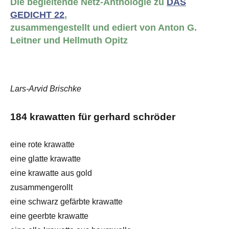
Die begleitende Netz-Anthologie zu
DAS
GEDICHT 22
,
zusammengestellt und ediert von Anton G.
Leitner und Hellmuth Opitz
Lars-Arvid Brischke
184 krawatten für gerhard schröder
eine rote krawatte
eine glatte krawatte
eine krawatte aus gold
zusammengerollt
eine schwarz gefärbte krawatte
eine geerbte krawatte