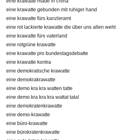
eine krawatte made in china
eine krawatte gebunden mit ruhiger hand
eine krawatte fürs kanzleramt
eine rot lackierte krawatte die über uns allen weht
eine krawatte fürs vaterland
eine rotgrüne krawatte
eine krawatte pro bundestagsdebatte
eine krawatte kontra
eine demokratische krawatte
eine demokrakrawatte
eine demo kra kra watten tatte
eine demo kra kra kra wattat tata!
eine demokratenkrawatte
eine demo-krawatte
eine büro-krawatte
eine bürokratenkrawatte