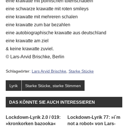
eine krawatte mit polnischen totenschädeln
eine schwarze krawatte mit roten smileys
eine krawatte mit mehreren schalen
eine krawatte zum bar bezahlen
eine autobiographische krawatte aus deutschland
eine krawatte am ziel
& keine krawatte zuviel.
© Lars-Arvid Brischke, Berlin
Schlagwörter:
Lars Arvid Brischke
,
Starke Stücke
Lyrik
Starke Stücke, starke Stimmen
DAS KÖNNTE SIE AUCH INTERESSIEREN
Lockdown-Lyrik 2.0 / 019:
Lockdown-Lyrik 77: »i´m
»kronkorken bazooka«
not a robot« von Lars-