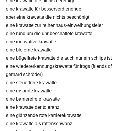
eine krawatte die nichts bereinigt
eine krawatte für besserverdienende
aber eine krawatte die nichts beschönigt
eine krawatte zur reihenhaus-einweihungsfeier
eine rund um die uhr beschattete krawatte
eine innovative krawatte
eine bleierne krawatte
eine bügelfreie krawatte die auch nur ein schlips ist
eine wiedererkennungskrawatte für frogs (friends of
gerhard schröder)
eine steuerfreie krawatte
eine rosarote krawatte
eine barrierefreie krawatte
eine krawatte der toleranz
eine glänzende rote karrierekrawatte
eine krawatte als rattenschwanz