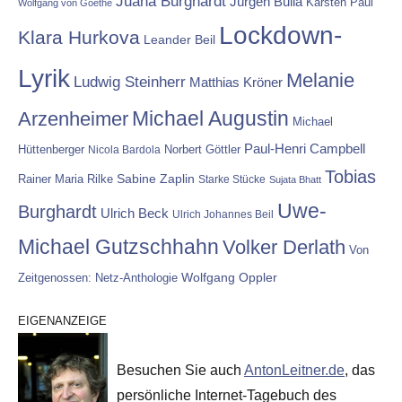
Juana Burghardt
Jürgen Bulla
Karsten Paul
Wolfgang von Goethe
Lockdown-
Klara Hurkova
Leander Beil
Lyrik
Melanie
Ludwig Steinherr
Matthias Kröner
Michael Augustin
Arzenheimer
Michael
Paul-Henri Campbell
Hüttenberger
Nicola Bardola
Norbert Göttler
Tobias
Rainer Maria Rilke
Sabine Zaplin
Starke Stücke
Sujata Bhatt
Uwe-
Burghardt
Ulrich Beck
Ulrich Johannes Beil
Michael Gutzschhahn
Volker Derlath
Von
Wolfgang Oppler
Zeitgenossen: Netz-Anthologie
EIGENANZEIGE
Besuchen Sie auch
AntonLeitner.de
, das
persönliche Internet-Tagebuch des