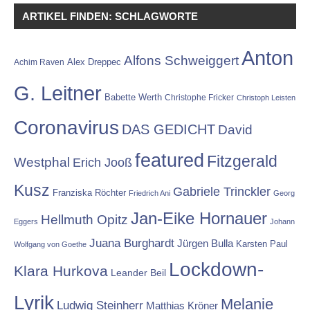
ARTIKEL FINDEN: SCHLAGWORTE
Anton
Alfons Schweiggert
Alex Dreppec
Achim Raven
G. Leitner
Babette Werth
Christophe Fricker
Christoph Leisten
Coronavirus
DAS GEDICHT
David
featured
Fitzgerald
Westphal
Erich Jooß
Kusz
Gabriele Trinckler
Franziska Röchter
Friedrich Ani
Georg
Jan-Eike Hornauer
Hellmuth Opitz
Eggers
Johann
Juana Burghardt
Jürgen Bulla
Karsten Paul
Wolfgang von Goethe
Lockdown-
Klara Hurkova
Leander Beil
Lyrik
Melanie
Ludwig Steinherr
Matthias Kröner