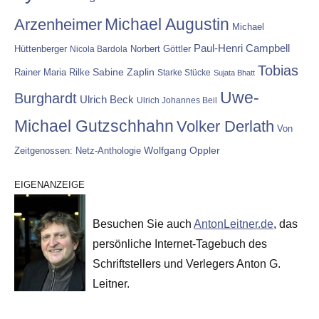
Michael Augustin
Arzenheimer
Michael
Paul-Henri Campbell
Hüttenberger
Nicola Bardola
Norbert Göttler
Tobias
Rainer Maria Rilke
Sabine Zaplin
Starke Stücke
Sujata Bhatt
Uwe-
Burghardt
Ulrich Beck
Ulrich Johannes Beil
Michael Gutzschhahn
Volker Derlath
Von
Wolfgang Oppler
Zeitgenossen: Netz-Anthologie
EIGENANZEIGE
Besuchen Sie auch
AntonLeitner.de
, das
persönliche Internet-Tagebuch des
Schriftstellers und Verlegers Anton G.
Leitner.