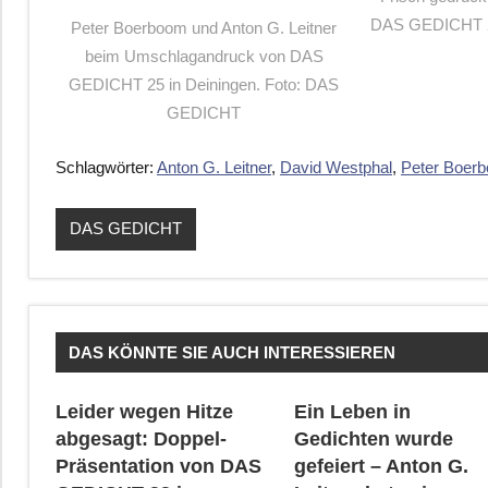
DAS GEDICHT 2
Peter Boerboom und Anton G. Leitner
beim Umschlagandruck von DAS
GEDICHT 25 in Deiningen. Foto: DAS
GEDICHT
Schlagwörter:
Anton G. Leitner
,
David Westphal
,
Peter Boer
DAS GEDICHT
DAS KÖNNTE SIE AUCH INTERESSIEREN
Leider wegen Hitze
Ein Leben in
abgesagt: Doppel-
Gedichten wurde
Präsentation von DAS
gefeiert – Anton G.