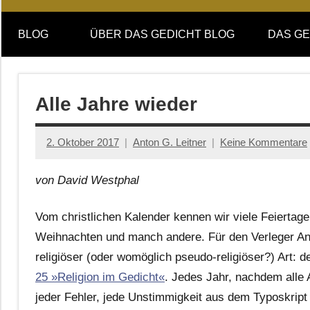
Online-
DAS
Forum
BLOG
ÜBER DAS GEDICHT BLOG
DAS GE
von
GEDICHT
DAS
GEDICHT.
blog
Zeitschrift
Alle Jahre wieder
für
Lyrik,
2. Oktober 2017
Anton G. Leitner
Keine Kommentare
Essay
und
von David Westphal
Kritik
Vom christlichen Kalender kennen wir viele Feiertage
Weihnachten und manch andere. Für den Verleger Anto
religiöser (oder womöglich pseudo-religiöser?) Art:
25 »Religion im Gedicht«
. Jedes Jahr, nachdem alle 
jeder Fehler, jede Unstimmigkeit aus dem Typoskript be