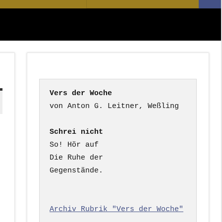
Suc
nach:
Vers der Woche
Schrei nicht
So! Hör auf

Die Ruhe der

Gegenstände.

Archiv Rubrik "Vers der Woche"