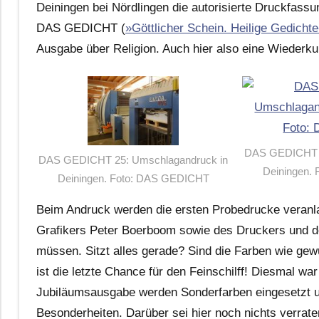
Deiningen bei Nördlingen die autorisierte Druckfassu
DAS GEDICHT (
»Göttlicher Schein. Heilige Gedicht
Ausgabe über Religion. Auch hier also eine Wiederku
DAS GEDICHT 2
DAS GEDICHT 25: Umschlagandruck in
Deiningen.
Deiningen. Foto: DAS GEDICHT
Beim Andruck werden die ersten Probedrucke veranla
Grafikers Peter Boerboom sowie des Druckers und de
müssen. Sitzt alles gerade? Sind die Farben wie ge
ist die letzte Chance für den Feinschilff! Diesmal w
Jubiläumsausgabe werden Sonderfarben eingesetzt un
Besonderheiten. Darüber sei hier noch nichts verraten