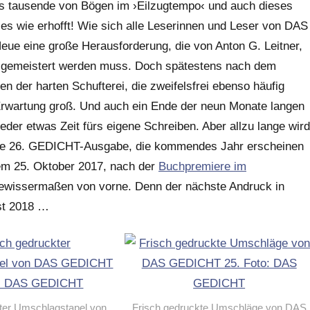
os tausende von Bögen im ›Eilzugtempo‹ und auch dieses
lles wie erhofft! Wie sich alle Leserinnen und Leser von DAS
eue eine große Herausforderung, die von Anton G. Leitner,
n gemeistert werden muss. Doch spätestens nach dem
n der harten Schufterei, die zweifelsfrei ebenso häufig
 Erwartung groß. Und auch ein Ende der neun Monate langen
 wieder etwas Zeit fürs eigene Schreiben. Aber allzu lange wird
 die 26. GEDICHT-Ausgabe, die kommendes Jahr erscheinen
dem 25. Oktober 2017, nach der
Buchpremiere im
 gewissermaßen von vorne. Denn der nächste Andruck in
st 2018 …
ter Umschlagstapel von
Frisch gedruckte Umschläge von DAS