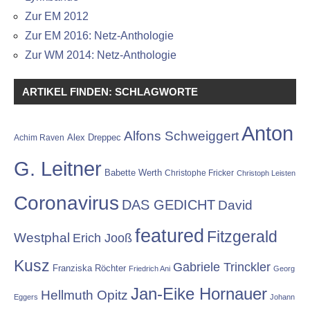
Zur EM 2012
Zur EM 2016: Netz-Anthologie
Zur WM 2014: Netz-Anthologie
ARTIKEL FINDEN: SCHLAGWORTE
Anton
Alfons Schweiggert
Alex Dreppec
Achim Raven
G. Leitner
Babette Werth
Christophe Fricker
Christoph Leisten
Coronavirus
DAS GEDICHT
David
featured
Fitzgerald
Westphal
Erich Jooß
Kusz
Gabriele Trinckler
Franziska Röchter
Friedrich Ani
Georg
Jan-Eike Hornauer
Hellmuth Opitz
Eggers
Johann