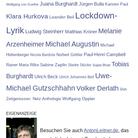
Juana Burghardt
Jürgen Bulla
Karsten Paul
Wolfgang von Goethe
Lockdown-
Klara Hurkova
Leander Beil
Lyrik
Melanie
Ludwig Steinherr
Matthias Kröner
Michael Augustin
Arzenheimer
Michael
Paul-Henri Campbell
Hüttenberger
Nicola Bardola
Norbert Göttler
Tobias
Rainer Maria Rilke
Sabine Zaplin
Starke Stücke
Sujata Bhatt
Uwe-
Burghardt
Ulrich Beck
Ulrich Johannes Beil
Michael Gutzschhahn
Volker Derlath
Von
Wolfgang Oppler
Zeitgenossen: Netz-Anthologie
EIGENANZEIGE
Besuchen Sie auch
AntonLeitner.de
, das