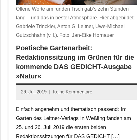
Offene Worte am runden Tisch gab’s zehn Stunden
lang – und das in bester Atmosphäre. Hier abgebildet:
Gabriele Trinckler, Anton G. Leitner, Uwe-Michael
Gutzschhahn (v. l.). Foto: Jan-Eike Hornauer
Poetische Gartenarbeit:
Redaktionssitzung im Grünen für die
kommende DAS GEDICHT-Ausgabe
»Natur«
29. Juli 2019
Keine Kommentare
Jan-
Eike
Einfach angenehm und thematisch passend: Im
Hornauer
Garten des Leitner-Verlags in Weßling fanden am
für
25. und 26. Juli 2019 die ersten beiden
dasgedichtblog
Redaktionssitzungen für DAS GEDICHT […]