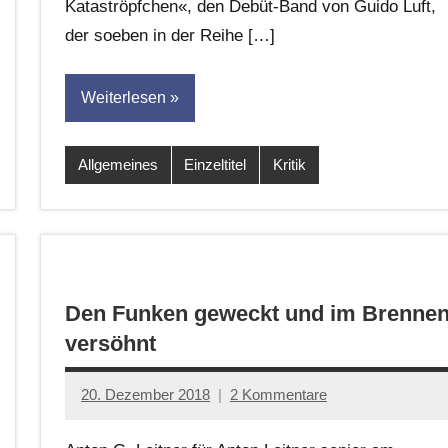
Kataströpfchen«, den Debüt-Band von Guido Luft,
dasgedichtblog
der soeben in der Reihe […]
Weiterlesen
Allgemeines
Einzeltitel
Kritik
Den Funken geweckt und im Brenne
versöhnt
20. Dezember 2018
2 Kommentare
Anton
G.