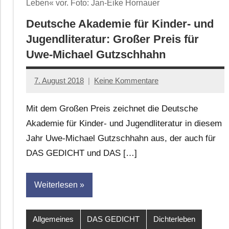
Leben« vor. Foto: Jan-Eike Hornauer
Deutsche Akademie für Kinder- und
Jugendliteratur: Großer Preis für
Uwe-Michael Gutzschhahn
7. August 2018
Keine Kommentare
Jan-
Eike
Mit dem Großen Preis zeichnet die Deutsche
Hornauer
Akademie für Kinder- und Jugendliteratur in diesem
für
Jahr Uwe-Michael Gutzschhahn aus, der auch für
dasgedichtblog
DAS GEDICHT und DAS […]
Weiterlesen
Allgemeines
DAS GEDICHT
Dichterleben