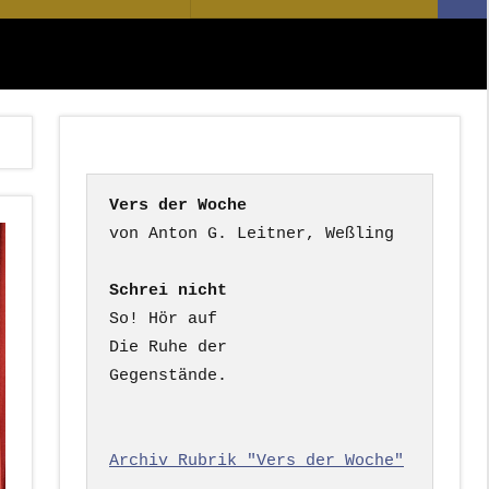
Suc
nach:
Vers der Woche
Schrei nicht
So! Hör auf

Die Ruhe der

Gegenstände.

Archiv Rubrik "Vers der Woche"