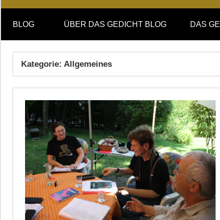
Online-
DAS
Forum
BLOG
ÜBER DAS GEDICHT BLOG
DAS GE
von
GEDICHT
DAS
GEDICHT.
blog
Kategorie:
Allgemeines
Zeitschrift
für
Lyrik,
Essay
und
Kritik