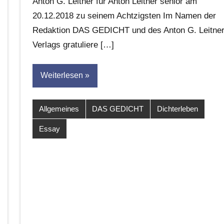
Anton G. Leitner für Anton Leitner senior am
Leitner
20.12.2018 zu seinem Achtzigsten Im Namen der
Redaktion DAS GEDICHT und des Anton G. Leitne
Verlags gratuliere […]
Weiterlesen
Allgemeines
DAS GEDICHT
Dichterleben
Essay