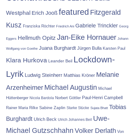
featured
Fitzgerald
Westphal
Erich Jooß
Kusz
Gabriele Trinckler
Franziska Röchter
Friedrich Ani
Georg
Jan-Eike Hornauer
Hellmuth Opitz
Eggers
Johann
Juana Burghardt
Jürgen Bulla
Karsten Paul
Wolfgang von Goethe
Lockdown-
Klara Hurkova
Leander Beil
Lyrik
Melanie
Ludwig Steinherr
Matthias Kröner
Michael Augustin
Arzenheimer
Michael
Paul-Henri Campbell
Hüttenberger
Nicola Bardola
Norbert Göttler
Tobias
Rainer Maria Rilke
Sabine Zaplin
Starke Stücke
Sujata Bhatt
Uwe-
Burghardt
Ulrich Beck
Ulrich Johannes Beil
Michael Gutzschhahn
Volker Derlath
Von