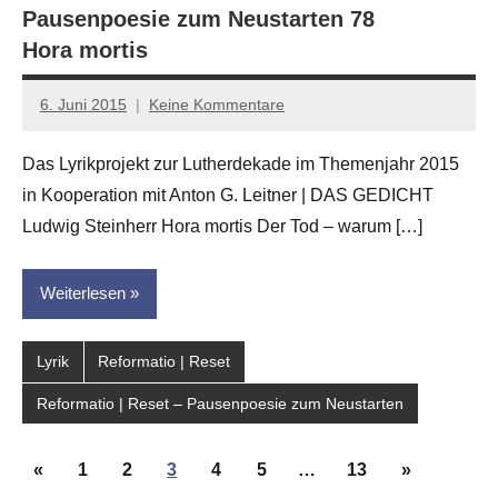
Pausenpoesie zum Neustarten 78
Hora mortis
6. Juni 2015
Keine Kommentare
Anton
G.
Das Lyrikprojekt zur Lutherdekade im Themenjahr 2015
Leitner
in Kooperation mit Anton G. Leitner | DAS GEDICHT
Ludwig Steinherr Hora mortis Der Tod – warum […]
Weiterlesen
Lyrik
Reformatio | Reset
Reformatio | Reset – Pausenpoesie zum Neustarten
Seitennummerierung
Vorherige
Nächste
«
1
2
3
4
5
…
13
»
der