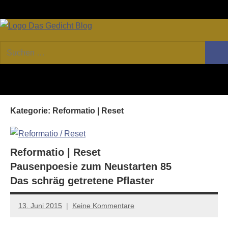
Zum
Facebook
Twitter
Youtube
Fee
Inhalt
springen
DAS
Online-
Suchen
Forum
Such
GEDICHT
nach:
von
DAS
blog
GEDICHT.
Zeitschrift
Kategorie:
Reformatio | Reset
für
Lyrik,
Essay
und
Reformatio | Reset
Kritik
Pausenpoesie zum Neustarten 85
Das schräg getretene Pflaster
13. Juni 2015
Keine Kommentare
Anton
G.