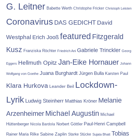
G. Leitner
Babette Werth
Christophe Fricker
Christoph Leisten
Coronavirus
DAS GEDICHT
David
featured
Fitzgerald
Westphal
Erich Jooß
Kusz
Gabriele Trinckler
Franziska Röchter
Friedrich Ani
Georg
Jan-Eike Hornauer
Hellmuth Opitz
Eggers
Johann
Juana Burghardt
Jürgen Bulla
Karsten Paul
Wolfgang von Goethe
Lockdown-
Klara Hurkova
Leander Beil
Lyrik
Melanie
Ludwig Steinherr
Matthias Kröner
Michael Augustin
Arzenheimer
Michael
Paul-Henri Campbell
Hüttenberger
Nicola Bardola
Norbert Göttler
Tobias
Rainer Maria Rilke
Sabine Zaplin
Starke Stücke
Sujata Bhatt