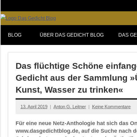
Zum
Inhalt
springen
Online-
DAS
Forum
BLOG
ÜBER DAS GEDICHT BLOG
DAS GE
von
GEDICHT
DAS
GEDICHT.
blog
Zeitschrift
Das flüchtige Schöne einfang
für
Gedicht aus der Sammlung »Ü
Lyrik,
Essay
Kunst, Wasser zu trinken«
und
Kritik
13. April 2019
Anton G. Leitner
Keine Kommentare
Für eine neue Netz-Anthologie hat sich das O
www.dasgedichtblog.de, auf die Suche nach de