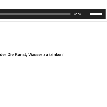
Pfeiltasten
00:00
Hoch/Runte
benutzen,
um
die
Lautstärke
zu
regeln.
der Die Kunst, Wasser zu trinken“