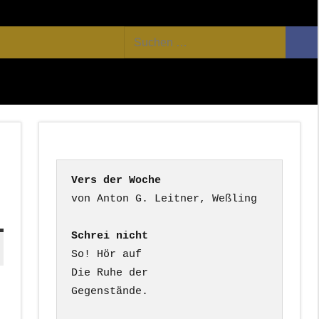
Facebook
Twitter
Youtube
Feed
Suchen
Suc
nach:
Vers der Woche
Schrei nicht
So! Hör auf

Die Ruhe der

Gegenstände.
