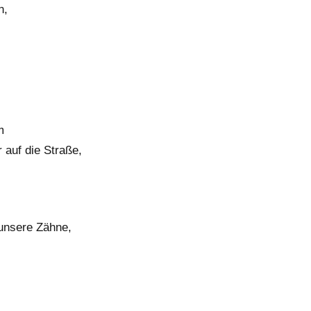
n,
m
 auf die Straße,
 unsere Zähne,