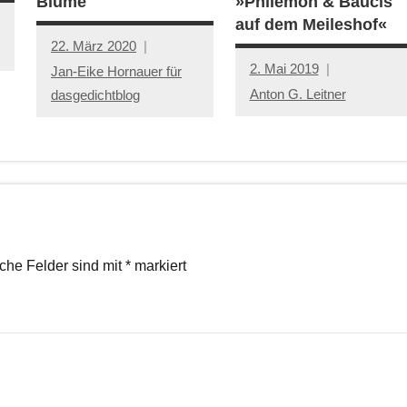
Blume
»Philemon & Baucis
auf dem Meileshof«
22. März 2020
2. Mai 2019
Jan-Eike Hornauer für
Anton G. Leitner
dasgedichtblog
iche Felder sind mit
*
markiert