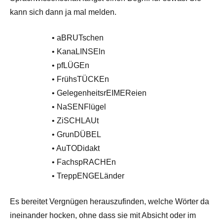
kann sich dann ja mal melden.
• aBRUTschen
• KanaLINSEln
• pfLÜGEn
• FrühsTÜCKEn
• GelegenheitsrEIMEReien
• NaSENFlügel
• ZiSCHLAUt
• GrunDÜBEL
• AuTODidakt
• FachspRACHEn
• TreppENGELänder
Es bereitet Vergnügen herauszufinden, welche Wörter da
ineinander hocken, ohne dass sie mit Absicht oder im