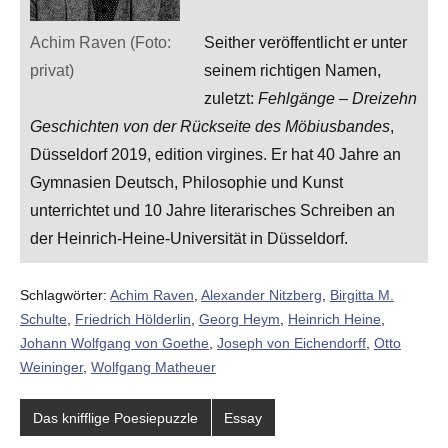
Achim Raven (Foto:
Seither veröffentlicht er unter
privat)
seinem richtigen Namen,
zuletzt:
Fehlgänge – Dreizehn
Geschichten von der Rückseite des Möbiusbandes
,
Düsseldorf 2019, edition virgines. Er hat 40 Jahre an
Gymnasien Deutsch, Philosophie und Kunst
unterrichtet und 10 Jahre literarisches Schreiben an
der Heinrich-Heine-Universität in Düsseldorf.
Schlagwörter:
Achim Raven
,
Alexander Nitzberg
,
Birgitta M.
Schulte
,
Friedrich Hölderlin
,
Georg Heym
,
Heinrich Heine
,
Johann Wolfgang von Goethe
,
Joseph von Eichendorff
,
Otto
Weininger
,
Wolfgang Matheuer
Das knifflige Poesiepuzzle
Essay