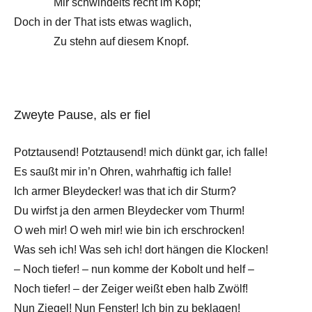
Mir schwindelts recht im Kopf;
Doch in der That ists etwas waglich,
Zu stehn auf diesem Knopf.
Zweyte Pause, als er fiel
Potztausend! Potztausend! mich dünkt gar, ich falle!
Es saußt mir in’n Ohren, wahrhaftig ich falle!
Ich armer Bleydecker! was that ich dir Sturm?
Du wirfst ja den armen Bleydecker vom Thurm!
O weh mir! O weh mir! wie bin ich erschrocken!
Was seh ich! Was seh ich! dort hängen die Klocken!
– Noch tiefer! – nun komme der Kobolt und helf –
Noch tiefer! – der Zeiger weißt eben halb Zwölf!
Nun Ziegel! Nun Fenster! Ich bin zu beklagen!