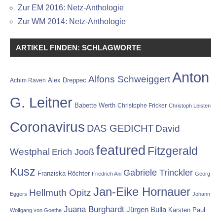
Zur EM 2016: Netz-Anthologie
Zur WM 2014: Netz-Anthologie
ARTIKEL FINDEN: SCHLAGWORTE
Anton
Alfons Schweiggert
Alex Dreppec
Achim Raven
G. Leitner
Babette Werth
Christophe Fricker
Christoph Leisten
Coronavirus
DAS GEDICHT
David
featured
Fitzgerald
Westphal
Erich Jooß
Kusz
Gabriele Trinckler
Franziska Röchter
Friedrich Ani
Georg
Jan-Eike Hornauer
Hellmuth Opitz
Eggers
Johann
Juana Burghardt
Jürgen Bulla
Karsten Paul
Wolfgang von Goethe