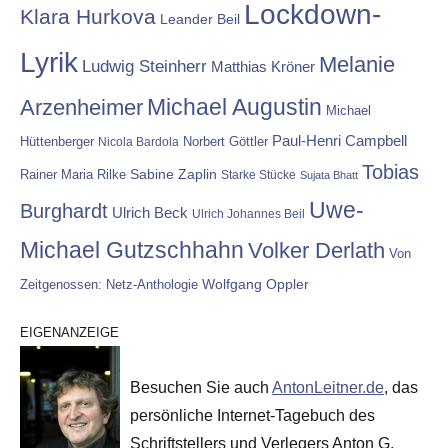
Lockdown-
Klara Hurkova
Leander Beil
Lyrik
Melanie
Ludwig Steinherr
Matthias Kröner
Michael Augustin
Arzenheimer
Michael
Paul-Henri Campbell
Hüttenberger
Nicola Bardola
Norbert Göttler
Tobias
Rainer Maria Rilke
Sabine Zaplin
Starke Stücke
Sujata Bhatt
Uwe-
Burghardt
Ulrich Beck
Ulrich Johannes Beil
Michael Gutzschhahn
Volker Derlath
Von
Wolfgang Oppler
Zeitgenossen: Netz-Anthologie
EIGENANZEIGE
Besuchen Sie auch
AntonLeitner.de
, das
persönliche Internet-Tagebuch des
Schriftstellers und Verlegers Anton G.