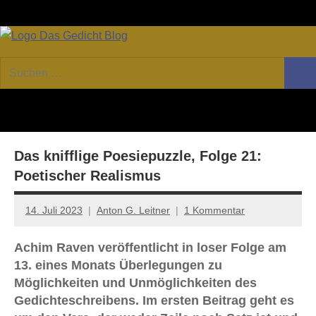
Zum
Facebook
Twitter
Youtube
Fee
Inhalt
springen
DAS
Online-
Suchen
Forum
Such
GEDICHT
nach:
von
DAS
blog
GEDICHT.
Zeitschrift
Das knifflige Poesiepuzzle, Folge 21:
für
Lyrik,
Poetischer Realismus
Essay
und
14. Juli 2023
Anton G. Leitner
1 Kommentar
Kritik
Achim Raven veröffentlicht in loser Folge am
13. eines Monats Überlegungen zu
Möglichkeiten und Unmöglichkeiten des
Gedichteschreibens. Im ersten Beitrag geht es