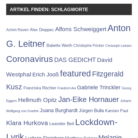
ARTIKEL FINDEN: SCHLAGWORTE
Anton
Alfons Schweiggert
Alex Dreppec
Achim Raven
G. Leitner
Babette Werth
Christophe Fricker
Christoph Leisten
Coronavirus
DAS GEDICHT
David
featured
Fitzgerald
Westphal
Erich Jooß
Kusz
Gabriele Trinckler
Franziska Röchter
Friedrich Ani
Georg
Jan-Eike Hornauer
Hellmuth Opitz
Eggers
Johann
Juana Burghardt
Jürgen Bulla
Karsten Paul
Wolfgang von Goethe
Lockdown-
Klara Hurkova
Leander Beil
Lyrik
Melanie