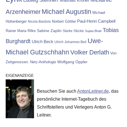
Ludwig Steinherr
Matthias Kröner
Michael Augustin
Arzenheimer
Michael
Paul-Henri Campbell
Hüttenberger
Nicola Bardola
Norbert Göttler
Tobias
Rainer Maria Rilke
Sabine Zaplin
Starke Stücke
Sujata Bhatt
Uwe-
Burghardt
Ulrich Beck
Ulrich Johannes Beil
Michael Gutzschhahn
Volker Derlath
Von
Wolfgang Oppler
Zeitgenossen: Netz-Anthologie
EIGENANZEIGE
Besuchen Sie auch
AntonLeitner.de
, das
persönliche Internet-Tagebuch des
Schriftstellers und Verlegers Anton G.
Leitner.