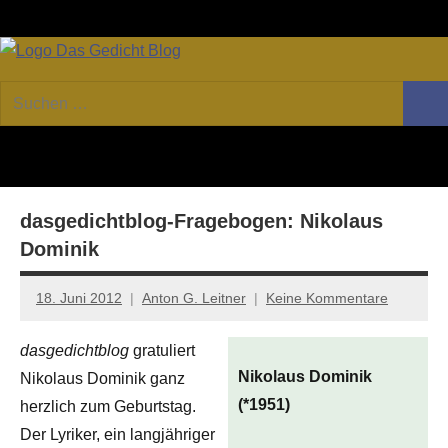
Zum
Facebook
Twitter
Youtube
Fee
Inhalt
springen
DAS
Online-
Suchen
Forum
Such
GEDICHT
nach:
von
DAS
blog
GEDICHT.
Zeitschrift
dasgedichtblog-Fragebogen: Nikolaus
für
Lyrik,
Dominik
Essay
und
18. Juni 2012
Anton G. Leitner
Keine Kommentare
Kritik
dasgedichtblog
gratuliert
Nikolaus Dominik
Nikolaus Dominik ganz
(*1951)
herzlich zum Geburtstag.
Der Lyriker, ein langjähriger