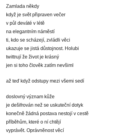
Zamlada někdy
když je svět připraven večer
v půl deváté v létě
na elegantním náměstí
ti, kdo se scházejí, zvládli věci
ukazuje se jistá důstojnost. Holubi
twittrují že život je krásný
jen si toho člověk zatím nevšiml
až teď když odstupy mezi všemi sedí
doslovný význam kůže
je dešifrován než se uskuteční dotyk
konečně žádná postava nestojí v cestě
příběhům, které o ní chtějí
vyprávět. Oprávněnost věcí