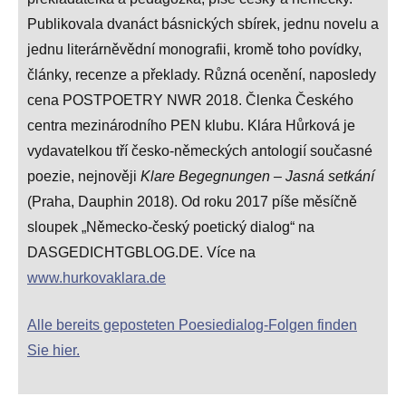
Publikovala dvanáct básnických sbírek, jednu novelu a
jednu literárněvědní monografii, kromě toho povídky,
články, recenze a překlady. Různá ocenění, naposledy
cena POSTPOETRY NWR 2018. Členka Českého
centra mezinárodního PEN klubu. Klára Hůrková je
vydavatelkou tří česko-německých antologií současné
poezie, nejnověji
Klare Begegnungen – Jasná setkání
(Praha, Dauphin 2018). Od roku 2017 píše měsíčně
sloupek „Německo-český poetický dialog“ na
DASGEDICHTGBLOG.DE. Více na
www.hurkovaklara.de
Alle bereits geposteten Poesiedialog-Folgen finden
Sie hier.