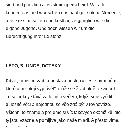
sind und plötzlich alles stimmig erscheint. Wir alle
kennen das und wünschen uns häufiger solche Momente,
aber sie sind selten und kostbar, vergänglich wie die
eigene Jugend. Und doch wissen wir um die
Berechtigung ihrer Existenz.
LÉTO, SLUNCE, DOTEKY
Když „konečně žádná postava nestojí v cestě příběhům,
které o ní chtějí vyprávět“, může se život plně rozvinout.
To se někdy stává za letních večerů, když jsme vyřídili
důležité věci a najednou se vše zdá být v rovnováze.
Všichni to známe a přejeme si víc takových okamžiků, ale
ty jsou vzácné a pomíjivé jako naše mládí. A přesto víme,