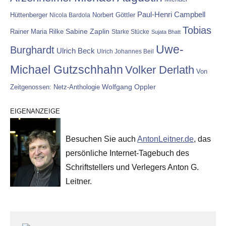
Paul-Henri Campbell
Hüttenberger
Nicola Bardola
Norbert Göttler
Tobias
Rainer Maria Rilke
Sabine Zaplin
Starke Stücke
Sujata Bhatt
Uwe-
Burghardt
Ulrich Beck
Ulrich Johannes Beil
Michael Gutzschhahn
Volker Derlath
Von
Wolfgang Oppler
Zeitgenossen: Netz-Anthologie
EIGENANZEIGE
Besuchen Sie auch
AntonLeitner.de
, das
persönliche Internet-Tagebuch des
Schriftstellers und Verlegers Anton G.
Leitner.