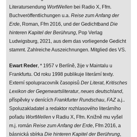
Literatursendung
WortWellen
bei Radio X, Ffm.
Buchveröffentlichungen u.a.
Reise zum Anfang der
Erde
, Roman, Ffm 2016, und der Gedichtband
Die
hinteren Kapitel der Berührung
, Pop Verlag
Ludwigsburg, 2021, aus dem das vorliegende Gedicht
stammt. Zahlreiche Auszeichnungen. Mitglied des VS.
Ewart Reder
, * 1957 v Berlíně, žije v Maintalu u
Frankfurtu. Od roku 1998 publikuje literární texty.
Externí spolupracovník časopisů
Der Literat
,
Kritisches
Lexikon der Gegenwartsliteratur
,
neues deutschland
,
příspěvky v denících
Frankfurter Rundschau
,
FAZ
a.j..
Spoluzakladatel a redaktor rozhlasového literárního
pořadu
WortWellen
v Radiu X, Ffm. Knižně mu vyšel
m.j. román
Reise zum Anfang der Erde
, Ffm 2016, a
básnická sbírka
Die hinteren Kapitel der Berührung
,