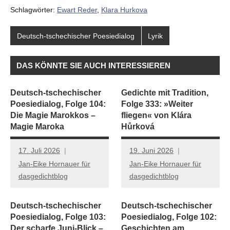
Schlagwörter:
Ewart Reder
,
Klara Hurkova
Deutsch-tschechischer Poesiedialog
Lyrik
DAS KÖNNTE SIE AUCH INTERESSIEREN
Deutsch-tschechischer
Gedichte mit Tradition,
Poesiedialog, Folge 104:
Folge 333: »Weiter
Die Magie Marokkos –
fliegen« von Klára
Magie Maroka
Hůrková
17. Juli 2026
19. Juni 2026
Jan-Eike Hornauer für
Jan-Eike Hornauer für
dasgedichtblog
dasgedichtblog
Deutsch-tschechischer
Deutsch-tschechischer
Poesiedialog, Folge 103:
Poesiedialog, Folge 102:
Der scharfe Juni-Blick –
Geschichten am