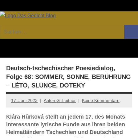
Zum
Facebook
Twitter
Youtube
Fee
Inhalt
springen
DAS
Online-
Suchen
Forum
Such
GEDICHT
nach:
von
DAS
blog
GEDICHT.
Zeitschrift
Deutsch-tschechischer Poesiedialog,
für
Lyrik,
Folge 68: SOMMER, SONNE, BERÜHRUNG
Essay
– LÉTO, SLUNCE, DOTEKY
und
Kritik
17. Juni 2023
Anton G. Leitner
Keine Kommentare
Klára Hůrková stellt an jedem 17. des Monats
interessante lyrische Funde aus ihren beiden
Heimatländern Tschechien und Deutschland