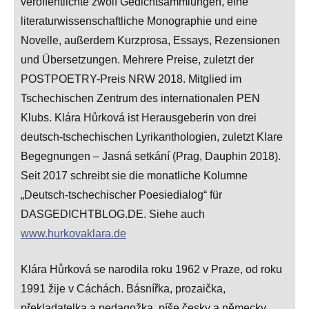
veröffentlichte zwölf Gedichtsammlungen, eine
literaturwissenschaftliche Monographie und eine
Novelle, außerdem Kurzprosa, Essays, Rezensionen
und Übersetzungen. Mehrere Preise, zuletzt der
POSTPOETRY-Preis NRW 2018. Mitglied im
Tschechischen Zentrum des internationalen PEN
Klubs. Klára Hůrková ist Herausgeberin von drei
deutsch-tschechischen Lyrikanthologien, zuletzt Klare
Begegnungen
–
Jasná setkání (Prag, Dauphin 2018).
Seit 2017 schreibt sie die monatliche Kolumne
„Deutsch-tschechischer Poesiedialog“ für
DASGEDICHTBLOG.DE. Siehe auch
www.hurkovaklara.de
Klára Hůrková se narodila roku 1962 v Praze, od roku
1991 žije v Cáchách. Básnířka, prozaička,
překladatelka a pedagožka, píše česky a německy.