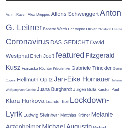
Anton
Alfons Schweiggert
Alex Dreppec
Achim Raven
G. Leitner
Babette Werth
Christophe Fricker
Christoph Leisten
Coronavirus
DAS GEDICHT
David
featured
Fitzgerald
Westphal
Erich Jooß
Kusz
Gabriele Trinckler
Franziska Röchter
Friedrich Ani
Georg
Jan-Eike Hornauer
Hellmuth Opitz
Eggers
Johann
Juana Burghardt
Jürgen Bulla
Karsten Paul
Wolfgang von Goethe
Lockdown-
Klara Hurkova
Leander Beil
Lyrik
Melanie
Ludwig Steinherr
Matthias Kröner
Michael Augustin
Arzenheimer
Michael