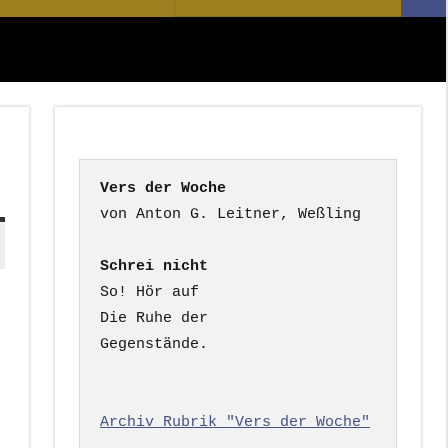
Suc
nach:
Vers der Woche
Schrei nicht
So! Hör auf

Die Ruhe der

Gegenstände.

Archiv Rubrik "Vers der Woche"