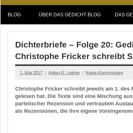
Online-
DAS
Forum
BLOG
ÜBER DAS GEDICHT BLOG
DAS GE
von
GEDICHT
DAS
GEDICHT.
blog
Zeitschrift
Dichterbriefe – Folge 20: Ged
für
Christophe Fricker schreibt 
Lyrik,
Essay
und
1. Mai 2017
Anton G. Leitner
Keine Kommentare
Kritik
Christophe Fricker schreibt jeweils am 1. de
gelesen hat. Die Texte sind eine Mischung aus
parteiischer Rezension und vertrautem Austau
als Rezensionen, die ihre eigene Voreingeno