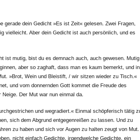
abe gerade dein Gedicht »Es ist Zeit« gelesen. Zwei Fragen,
ig vielleicht. Aber dein Gedicht ist auch persönlich, und es
ht ist mutig, bist du es demnach auch, auch gewesen. Mutig
beginnen, aber so zaghaft, dass man es kaum bemerkt, und in
t. »Brot, Wein und Bleistift, / wir sitzen wieder zu Tisch.«
segnet, und vom donnernden Gott kommet die Freude des
r Neige. Der Mut war nun einmal da.
urchgestrichen und wegradiert.« Einmal schöpferisch tätig z
hen, sich dem Abgrund entgegenreißen zu lassen. Und zu
ahren zu haben und sich vor Augen zu halten zeugt von Mut.
ben, nicht einfach Gedichte, irgendwelche Gedichte, ein