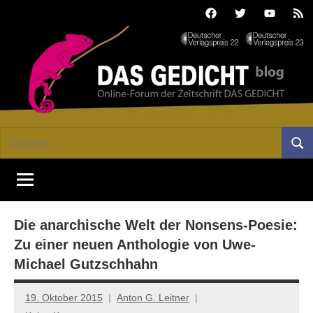
Zum
Facebook
Twitter
Youtube
Fee
Inhalt
springen
DAS
Online-
Suchen
Forum
Such
GEDICHT
nach:
von
DAS
blog
GEDICHT.
Zeitschrift
Die anarchische Welt der Nonsens-Poesie:
für
Lyrik,
Zu einer neuen Anthologie von Uwe-
Essay
Michael Gutzschhahn
und
Kritik
19. Oktober 2015
Anton G. Leitner