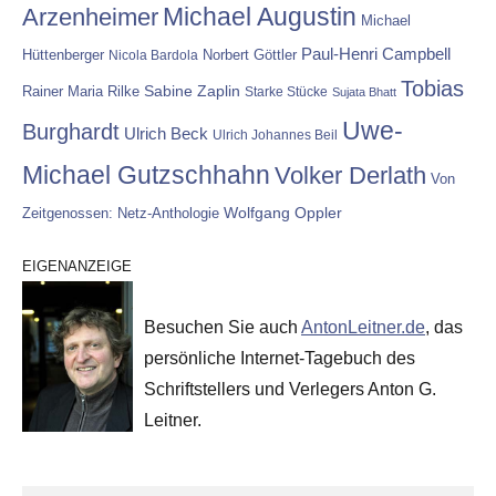
Michael Augustin
Arzenheimer
Michael
Paul-Henri Campbell
Hüttenberger
Nicola Bardola
Norbert Göttler
Tobias
Rainer Maria Rilke
Sabine Zaplin
Starke Stücke
Sujata Bhatt
Uwe-
Burghardt
Ulrich Beck
Ulrich Johannes Beil
Michael Gutzschhahn
Volker Derlath
Von
Wolfgang Oppler
Zeitgenossen: Netz-Anthologie
EIGENANZEIGE
Besuchen Sie auch
AntonLeitner.de
, das
persönliche Internet-Tagebuch des
Schriftstellers und Verlegers Anton G.
Leitner.