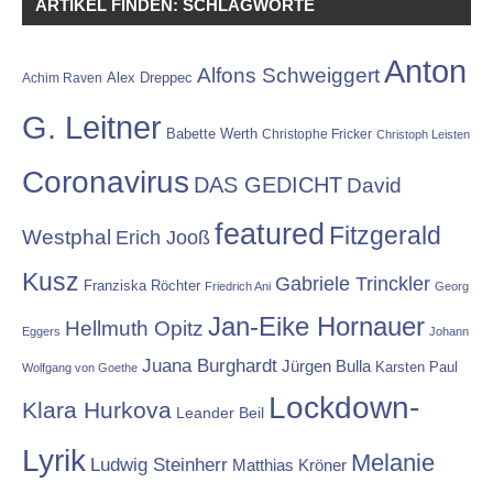
ARTIKEL FINDEN: SCHLAGWORTE
Anton
Alfons Schweiggert
Alex Dreppec
Achim Raven
G. Leitner
Babette Werth
Christophe Fricker
Christoph Leisten
Coronavirus
DAS GEDICHT
David
featured
Fitzgerald
Westphal
Erich Jooß
Kusz
Gabriele Trinckler
Franziska Röchter
Friedrich Ani
Georg
Jan-Eike Hornauer
Hellmuth Opitz
Eggers
Johann
Juana Burghardt
Jürgen Bulla
Karsten Paul
Wolfgang von Goethe
Lockdown-
Klara Hurkova
Leander Beil
Lyrik
Melanie
Ludwig Steinherr
Matthias Kröner