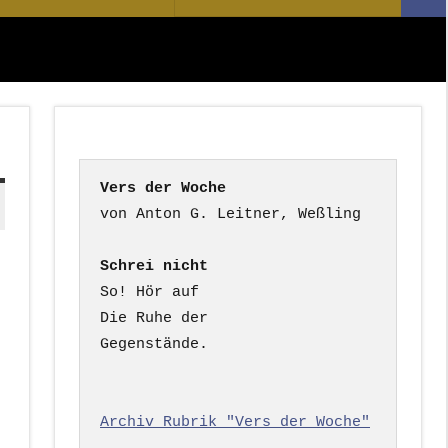
Suc
nach:
Vers der Woche
Schrei nicht
So! Hör auf

Die Ruhe der

Gegenstände.

Archiv Rubrik "Vers der Woche"