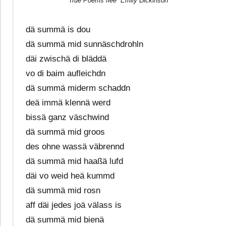
True Poems flee“ Emily Dickinson
dä summä is dou
dä summä mid sunnäschdrohln
däi zwischä di bläddä
vo di baim aufleichdn
dä summä miderm schaddn
deä immä klennä werd
bissä ganz väschwind
dä summä mid groos
des ohne wassä väbrennd
dä summä mid haaßä lufd
däi vo weid heä kummd
dä summä mid rosn
aff däi jedes joä välass is
dä summä mid bienä