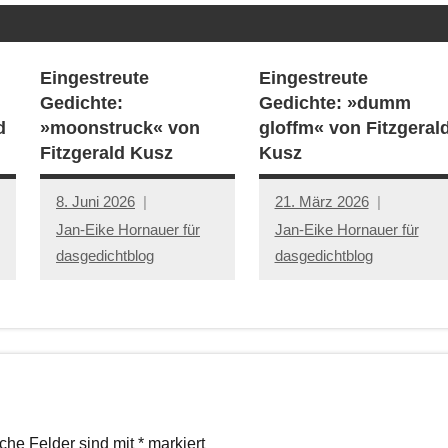
Eingestreute
Eingestreute
Gedichte:
Gedichte: »dumm
d
»moonstruck« von
gloffm« von Fitzgeral
Fitzgerald Kusz
Kusz
8. Juni 2026
21. März 2026
Jan-Eike Hornauer für
Jan-Eike Hornauer für
dasgedichtblog
dasgedichtblog
iche Felder sind mit
*
markiert