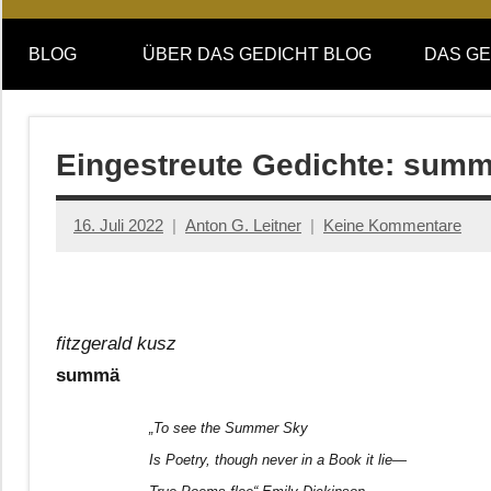
Online-
DAS
Forum
BLOG
ÜBER DAS GEDICHT BLOG
DAS GE
von
GEDICHT
DAS
GEDICHT.
blog
Zeitschrift
Eingestreute Gedichte: sum
für
Lyrik,
16. Juli 2022
Anton G. Leitner
Keine Kommentare
Essay
und
Kritik
fitzgerald kusz
summä
„To see the Summer Sky
Is Poetry, though never in a Book it lie—