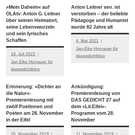
»Mein Daheim« auf
Anton Leitner sen. ist
OLAtv: Anton G. Leitner
verstorben – der beliebte
über seinen Heimatort,
Pädagoge und Humanist
seine Lebenswurzeln
wurde 82 Jahre alt
und sein lyrisches
Schaffen
4. Mai 2021
Jan-Eike Hornauer für
18. Juli 2022
dasgedichtblog
Jan-Eike Hornauer für
dasgedichtblog
Erinnerung: »Dichter an
Ankündigung:
die Natur«-
Premierenlesung von
Premierenlesung mit
DAS GEDICHT 27 auf
zwölf Poetinnen und
dem »Lit.Eifel«-
Poeten am 28. November
Programm vom 28.
in der Eifel
November
25. November 2019
11. November 2019