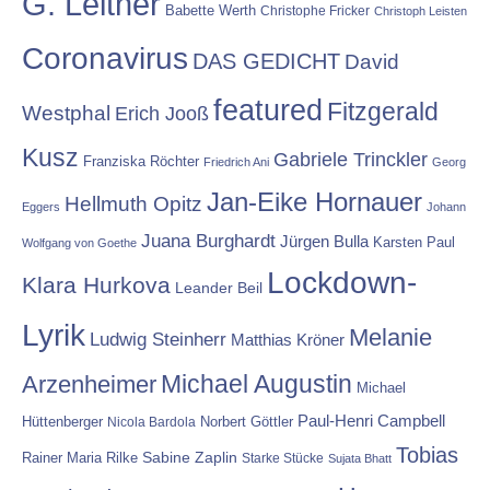
G. Leitner
Babette Werth
Christophe Fricker
Christoph Leisten
Coronavirus
DAS GEDICHT
David
featured
Fitzgerald
Westphal
Erich Jooß
Kusz
Gabriele Trinckler
Franziska Röchter
Friedrich Ani
Georg
Jan-Eike Hornauer
Hellmuth Opitz
Eggers
Johann
Juana Burghardt
Jürgen Bulla
Karsten Paul
Wolfgang von Goethe
Lockdown-
Klara Hurkova
Leander Beil
Lyrik
Melanie
Ludwig Steinherr
Matthias Kröner
Michael Augustin
Arzenheimer
Michael
Paul-Henri Campbell
Hüttenberger
Nicola Bardola
Norbert Göttler
Tobias
Rainer Maria Rilke
Sabine Zaplin
Starke Stücke
Sujata Bhatt