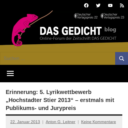
Zum
Facebook
Twitter
Youtube
Fee
Inhalt
springen
DAS
Online-
Suchen
Forum
Such
GEDICHT
nach:
von
DAS
blog
GEDICHT.
Zeitschrift
Erinnerung: 5. Lyrikwettbewerb
für
Lyrik,
„Hochstadter Stier 2013“ – erstmals mit
Essay
Publikums- und Jurypreis
und
Kritik
22. Januar 2013
Anton G. Leitner
Keine Kommentare