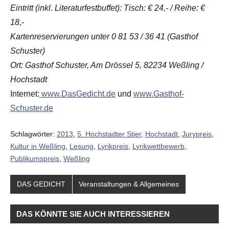
Eintritt (inkl. Literaturfestbuffet): Tisch: € 24,- / Reihe: €
18,-
Kartenreservierungen unter 0 81 53 / 36 41 (Gasthof
Schuster)
Ort: Gasthof Schuster, Am Drössel 5, 82234 Weßling /
Hochstadt
Internet:
www.DasGedicht.de
und
www.Gasthof-
Schuster.de
Schlagwörter:
2013
,
5. Hochstadter Stier
,
Hochstadt
,
Jurypreis
,
Kultur in Weßling
,
Lesung
,
Lyrikpreis
,
Lyrikwettbewerb
,
Publikumspreis
,
Weßling
DAS GEDICHT
Veranstaltungen & Allgemeines
DAS KÖNNTE SIE AUCH INTERESSIEREN