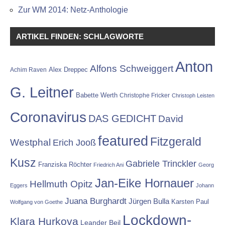
Zur WM 2014: Netz-Anthologie
ARTIKEL FINDEN: SCHLAGWORTE
Anton
Alfons Schweiggert
Alex Dreppec
Achim Raven
G. Leitner
Babette Werth
Christophe Fricker
Christoph Leisten
Coronavirus
DAS GEDICHT
David
featured
Fitzgerald
Westphal
Erich Jooß
Kusz
Gabriele Trinckler
Franziska Röchter
Friedrich Ani
Georg
Jan-Eike Hornauer
Hellmuth Opitz
Eggers
Johann
Juana Burghardt
Jürgen Bulla
Karsten Paul
Wolfgang von Goethe
Lockdown-
Klara Hurkova
Leander Beil