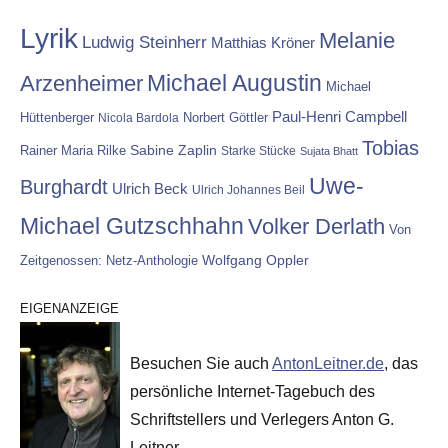
Lyrik
Melanie
Ludwig Steinherr
Matthias Kröner
Michael Augustin
Arzenheimer
Michael
Paul-Henri Campbell
Hüttenberger
Nicola Bardola
Norbert Göttler
Tobias
Rainer Maria Rilke
Sabine Zaplin
Starke Stücke
Sujata Bhatt
Uwe-
Burghardt
Ulrich Beck
Ulrich Johannes Beil
Michael Gutzschhahn
Volker Derlath
Von
Wolfgang Oppler
Zeitgenossen: Netz-Anthologie
EIGENANZEIGE
Besuchen Sie auch
AntonLeitner.de
, das
persönliche Internet-Tagebuch des
Schriftstellers und Verlegers Anton G.
Leitner.