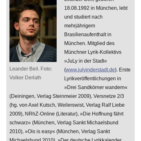
18.08.1992 in München, lebt
und studiert nach
mehrjährigem
Brasilienaufenthalt in
München. Mitglied des
Münchner Lyrik-Kollektivs
»JuLy in der Stadt«
Leander Beil. Foto:
(
www.julyinderstadt.de
). Erste
Volker Derlath
Lyrikveröffentlichungen in
»Drei Sandkörner wandern«
(Deiningen, Verlag Steinmeier 2009), Versnetze 2/3
(hg. von Axel Kutsch, Weilerswist, Verlag Ralf Liebe
2009), NRhZ-Online (Literatur), »Die Hoffnung fährt
schwarz« (München, Verlag Sankt Michaelsbund
2010), »Ois is easy« (München, Verlag Sankt
Michaelsbund 2010), »Der deutsche Lyrikkalender