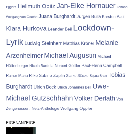
Jan-Eike Hornauer
Hellmuth Opitz
Eggers
Johann
Juana Burghardt
Jürgen Bulla
Karsten Paul
Wolfgang von Goethe
Lockdown-
Klara Hurkova
Leander Beil
Lyrik
Melanie
Ludwig Steinherr
Matthias Kröner
Michael Augustin
Arzenheimer
Michael
Paul-Henri Campbell
Hüttenberger
Nicola Bardola
Norbert Göttler
Tobias
Rainer Maria Rilke
Sabine Zaplin
Starke Stücke
Sujata Bhatt
Uwe-
Burghardt
Ulrich Beck
Ulrich Johannes Beil
Michael Gutzschhahn
Volker Derlath
Von
Wolfgang Oppler
Zeitgenossen: Netz-Anthologie
EIGENANZEIGE