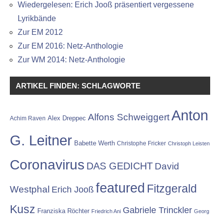
Wiedergelesen: Erich Jooß präsentiert vergessene
Lyrikbände
Zur EM 2012
Zur EM 2016: Netz-Anthologie
Zur WM 2014: Netz-Anthologie
ARTIKEL FINDEN: SCHLAGWORTE
Anton
Alfons Schweiggert
Alex Dreppec
Achim Raven
G. Leitner
Babette Werth
Christophe Fricker
Christoph Leisten
Coronavirus
DAS GEDICHT
David
featured
Fitzgerald
Westphal
Erich Jooß
Kusz
Gabriele Trinckler
Franziska Röchter
Friedrich Ani
Georg