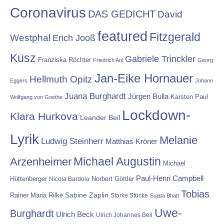
Coronavirus
DAS GEDICHT
David
featured
Fitzgerald
Westphal
Erich Jooß
Kusz
Gabriele Trinckler
Franziska Röchter
Friedrich Ani
Georg
Jan-Eike Hornauer
Hellmuth Opitz
Eggers
Johann
Juana Burghardt
Jürgen Bulla
Karsten Paul
Wolfgang von Goethe
Lockdown-
Klara Hurkova
Leander Beil
Lyrik
Melanie
Ludwig Steinherr
Matthias Kröner
Michael Augustin
Arzenheimer
Michael
Paul-Henri Campbell
Hüttenberger
Nicola Bardola
Norbert Göttler
Tobias
Rainer Maria Rilke
Sabine Zaplin
Starke Stücke
Sujata Bhatt
Uwe-
Burghardt
Ulrich Beck
Ulrich Johannes Beil