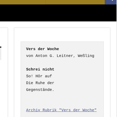
Suc
nach:
Vers der Woche
Schrei nicht
So! Hör auf

Die Ruhe der

Gegenstände.

Archiv Rubrik "Vers der Woche"