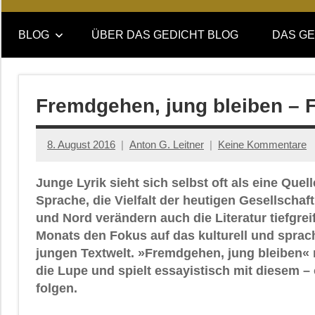
Online-
DAS
Forum
BLOG
ÜBER DAS GEDICHT BLOG
DAS GE
von
GEDICHT
DAS
GEDICHT.
blog
Zeitschrift
Fremdgehen, jung bleiben – 
für
Lyrik,
8. August 2016
Anton G. Leitner
Keine Kommentare
Essay
und
Junge Lyrik sieht sich selbst oft als eine Que
Kritik
Sprache, die Vielfalt der heutigen Gesellschaft
und Nord verändern auch die Literatur tiefgrei
Monats den Fokus auf das kulturell und sprac
jungen Textwelt. »Fremdgehen, jung bleiben« 
die Lupe und spielt essayistisch mit diesem –
folgen.