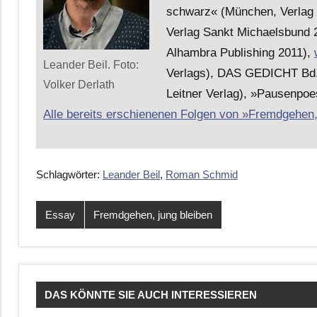
schwarz« (München, Verlag 
Verlag Sankt Michaelsbund 2
Alhambra Publishing 2011),
Leander Beil. Foto:
Verlags), DAS GEDICHT Bd. 1
Volker Derlath
Leitner Verlag), »Pausenpoes
Alle bereits erschienenen Folgen von »Fremdgehen, j
Schlagwörter:
Leander Beil
,
Roman Schmid
Essay
Fremdgehen, jung bleiben
DAS KÖNNTE SIE AUCH INTERESSIEREN