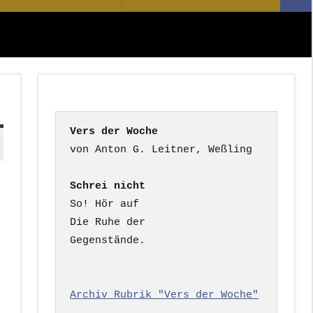
Suc
nach:
Vers der Woche
Schrei nicht
So! Hör auf

Die Ruhe der

Gegenstände.

Archiv Rubrik "Vers der Woche"