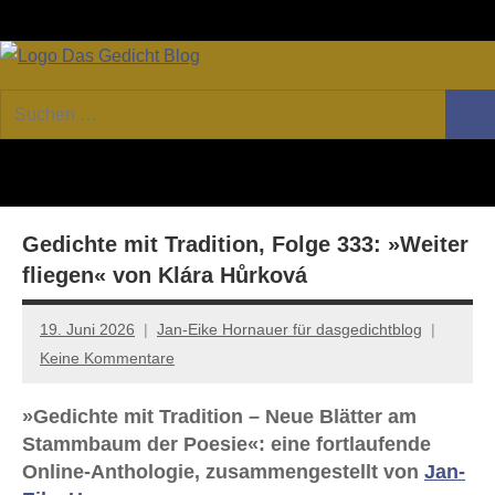
Zum
Facebook
Twitter
Youtube
Fee
Inhalt
springen
DAS
Online-
Suchen
Forum
Such
GEDICHT
nach:
von
DAS
blog
GEDICHT.
Zeitschrift
Gedichte mit Tradition, Folge 333: »Weiter
für
Lyrik,
fliegen« von Klára Hůrková
Essay
und
19. Juni 2026
Jan-Eike Hornauer für dasgedichtblog
Kritik
Keine Kommentare
»Gedichte mit Tradition – Neue Blätter am
Stammbaum der Poesie«: eine fortlaufende
Online-Anthologie, zusammengestellt von
Jan-