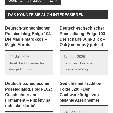
Gedichte mit Tradition
Lyrik
DAS KÖNNTE SIE AUCH INTERESSIEREN
Deutsch-tschechischer
Deutsch-tschechischer
Poesiedialog, Folge 104:
Poesiedialog, Folge 103:
Die Magie Marokkos –
Der scharfe Juni-Blick –
Magie Maroka
Ostrý červnový pohled
17. Juli 2026
17. Juni 2026
Jan-Eike Hornauer für
Jan-Eike Hornauer für
dasgedichtblog
dasgedichtblog
Deutsch-tschechischer
Gedichte mit Tradition,
Poesiedialog, Folge 102:
Folge 329: »Der
Geschichten am
Gschwerlkönig« von
Firmament – Příběhy na
Melanie Arzenheimer
nebeské klenbě
24. April 2026