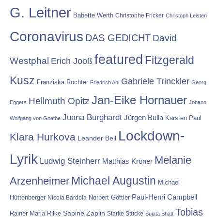
G. Leitner
Babette Werth
Christophe Fricker
Christoph Leisten
Coronavirus
DAS GEDICHT
David
featured
Fitzgerald
Westphal
Erich Jooß
Kusz
Gabriele Trinckler
Franziska Röchter
Friedrich Ani
Georg
Jan-Eike Hornauer
Hellmuth Opitz
Eggers
Johann
Juana Burghardt
Jürgen Bulla
Karsten Paul
Wolfgang von Goethe
Lockdown-
Klara Hurkova
Leander Beil
Lyrik
Melanie
Ludwig Steinherr
Matthias Kröner
Michael Augustin
Arzenheimer
Michael
Paul-Henri Campbell
Hüttenberger
Nicola Bardola
Norbert Göttler
Tobias
Rainer Maria Rilke
Sabine Zaplin
Starke Stücke
Sujata Bhatt