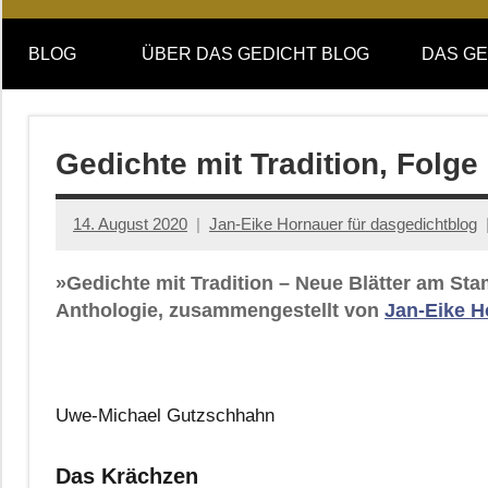
Online-
DAS
Forum
BLOG
ÜBER DAS GEDICHT BLOG
DAS GE
von
GEDICHT
DAS
GEDICHT.
blog
Zeitschrift
Gedichte mit Tradition, Folg
für
Lyrik,
14. August 2020
Jan-Eike Hornauer für dasgedichtblog
Essay
und
»Gedichte mit Tradition – Neue Blätter am St
Kritik
Anthologie, zusammengestellt von
Jan-Eike H
Uwe-Michael Gutzschhahn
Das Krächzen