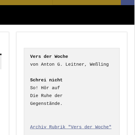
Suc
nach:
Vers der Woche
Schrei nicht
So! Hör auf

Die Ruhe der

Gegenstände.

Archiv Rubrik "Vers der Woche"