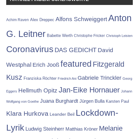
Anton
Alfons Schweiggert
Alex Dreppec
Achim Raven
G. Leitner
Babette Werth
Christophe Fricker
Christoph Leisten
Coronavirus
DAS GEDICHT
David
featured
Fitzgerald
Westphal
Erich Jooß
Kusz
Gabriele Trinckler
Franziska Röchter
Friedrich Ani
Georg
Jan-Eike Hornauer
Hellmuth Opitz
Eggers
Johann
Juana Burghardt
Jürgen Bulla
Karsten Paul
Wolfgang von Goethe
Lockdown-
Klara Hurkova
Leander Beil
Lyrik
Melanie
Ludwig Steinherr
Matthias Kröner