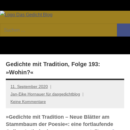
Zum
Facebook
Twitter
Youtube
Fee
Inhalt
springen
DAS
Online-
Suchen
Forum
Such
GEDICHT
nach:
von
DAS
blog
GEDICHT.
Zeitschrift
Gedichte mit Tradition, Folge 193:
für
Lyrik,
»Wohin?«
Essay
und
11. September 2020
Kritik
Jan-Eike Hornauer für dasgedichtblog
Keine Kommentare
»Gedichte mit Tradition – Neue Blätter am
Stammbaum der Poesie«: eine fortlaufende