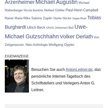
Michael Augustin
Arzenheimer
Michael
Paul-Henri Campbell
Hüttenberger
Nicola Bardola
Norbert Göttler
Tobias
Rainer Maria Rilke
Sabine Zaplin
Starke Stücke
Sujata Bhatt
Uwe-
Burghardt
Ulrich Beck
Ulrich Johannes Beil
Michael Gutzschhahn
Volker Derlath
Von
Wolfgang Oppler
Zeitgenossen: Netz-Anthologie
EIGENANZEIGE
Besuchen Sie auch
AntonLeitner.de
, das
persönliche Internet-Tagebuch des
Schriftstellers und Verlegers Anton G.
Leitner.