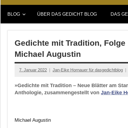
Online-
DAS
Forum
BLOG
ÜBER DAS GEDICHT BLOG
DAS GE
von
GEDICHT
DAS
GEDICHT.
blog
Zeitschrift
Gedichte mit Tradition, Folg
für
Michael Augustin
Lyrik,
Essay
und
7. Januar 2022
Jan-Eike Hornauer für dasgedichtblog
Kritik
»Gedichte mit Tradition – Neue Blätter am St
Anthologie, zusammengestellt von
Jan-Eike H
Michael Augustin