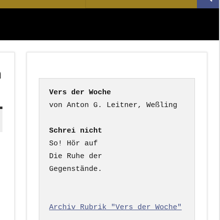
Suc
nach:
n
Vers der Woche
Schrei nicht
So! Hör auf

Die Ruhe der

Gegenstände.

Archiv Rubrik "Vers der Woche"