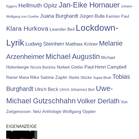
Jan-Eike Hornauer
Hellmuth Opitz
Eggers
Johann
Juana Burghardt
Jürgen Bulla
Karsten Paul
Wolfgang von Goethe
Lockdown-
Klara Hurkova
Leander Beil
Lyrik
Melanie
Ludwig Steinherr
Matthias Kröner
Michael Augustin
Arzenheimer
Michael
Paul-Henri Campbell
Hüttenberger
Nicola Bardola
Norbert Göttler
Tobias
Rainer Maria Rilke
Sabine Zaplin
Starke Stücke
Sujata Bhatt
Uwe-
Burghardt
Ulrich Beck
Ulrich Johannes Beil
Michael Gutzschhahn
Volker Derlath
Von
Wolfgang Oppler
Zeitgenossen: Netz-Anthologie
EIGENANZEIGE