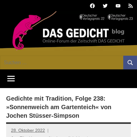
Zum
Facebook
Twitter
Youtube
Fee
Inhalt
springen
DAS
Online-
Suchen
Forum
Such
GEDICHT
nach:
von
DAS
blog
GEDICHT.
Zeitschrift
Gedichte mit Tradition, Folge 238:
für
Lyrik,
»Sonnenweich am Gartenteich« von
Essay
Jochen Stüsser-Simpson
und
Kritik
28. Oktober 2022