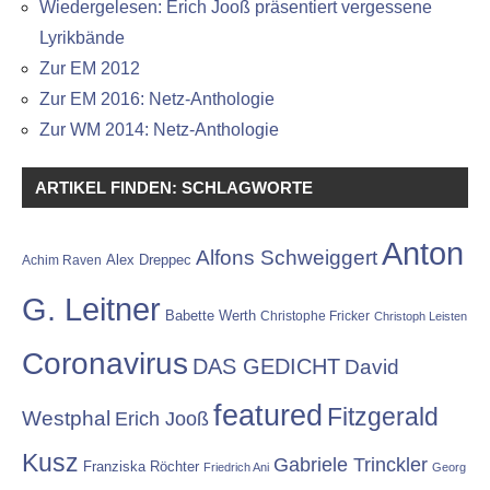
Wiedergelesen: Erich Jooß präsentiert vergessene
Lyrikbände
Zur EM 2012
Zur EM 2016: Netz-Anthologie
Zur WM 2014: Netz-Anthologie
ARTIKEL FINDEN: SCHLAGWORTE
Anton
Alfons Schweiggert
Alex Dreppec
Achim Raven
G. Leitner
Babette Werth
Christophe Fricker
Christoph Leisten
Coronavirus
DAS GEDICHT
David
featured
Fitzgerald
Westphal
Erich Jooß
Kusz
Gabriele Trinckler
Franziska Röchter
Friedrich Ani
Georg