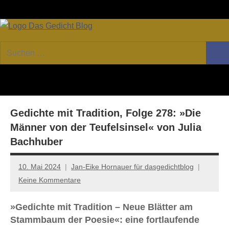
Zum
Facebook
Twitter
Youtube
Fee
Inhalt
springen
DAS
Online-
Suchen
Forum
Such
GEDICHT
nach:
von
DAS
blog
GEDICHT.
Zeitschrift
Gedichte mit Tradition, Folge 278: »Die
für
Lyrik,
Männer von der Teufelsinsel« von Julia
Essay
Bachhuber
und
Kritik
10. Mai 2024
Jan-Eike Hornauer für dasgedichtblog
Keine Kommentare
»Gedichte mit Tradition – Neue Blätter am
Stammbaum der Poesie«: eine fortlaufende