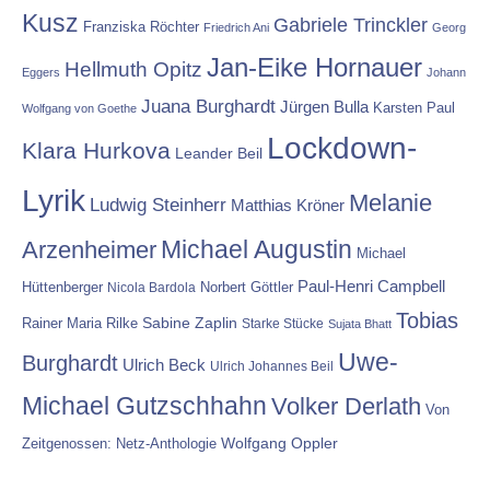
Kusz
Gabriele Trinckler
Franziska Röchter
Friedrich Ani
Georg
Jan-Eike Hornauer
Hellmuth Opitz
Eggers
Johann
Juana Burghardt
Jürgen Bulla
Karsten Paul
Wolfgang von Goethe
Lockdown-
Klara Hurkova
Leander Beil
Lyrik
Melanie
Ludwig Steinherr
Matthias Kröner
Michael Augustin
Arzenheimer
Michael
Paul-Henri Campbell
Hüttenberger
Nicola Bardola
Norbert Göttler
Tobias
Rainer Maria Rilke
Sabine Zaplin
Starke Stücke
Sujata Bhatt
Uwe-
Burghardt
Ulrich Beck
Ulrich Johannes Beil
Michael Gutzschhahn
Volker Derlath
Von
Wolfgang Oppler
Zeitgenossen: Netz-Anthologie