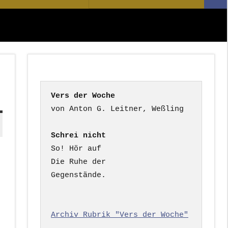
Suc
nach:
Vers der Woche
Schrei nicht
So! Hör auf

Die Ruhe der

Gegenstände.

Archiv Rubrik "Vers der Woche"