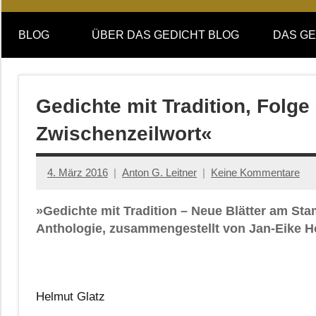
Online-
DAS
Forum
BLOG
ÜBER DAS GEDICHT BLOG
DAS GE
von
GEDICHT
DAS
GEDICHT.
blog
Zeitschrift
Gedichte mit Tradition, Folg
für
Zwischenzeilwort«
Lyrik,
Essay
und
4. März 2016
Anton G. Leitner
Keine Kommentare
Kritik
»Gedichte mit Tradition – Neue Blätter am St
Anthologie, zusammengestellt von Jan-Eike H
Helmut Glatz