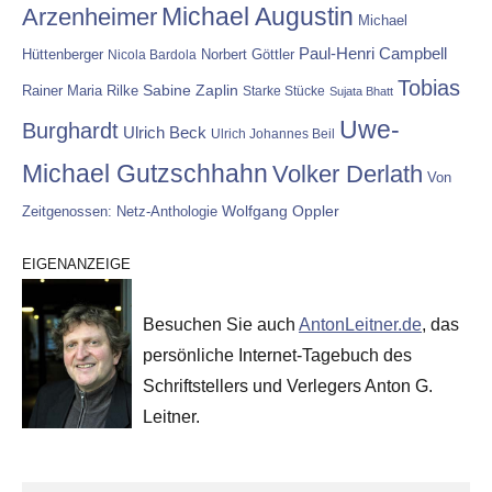
Michael Augustin
Arzenheimer
Michael
Paul-Henri Campbell
Hüttenberger
Nicola Bardola
Norbert Göttler
Tobias
Rainer Maria Rilke
Sabine Zaplin
Starke Stücke
Sujata Bhatt
Uwe-
Burghardt
Ulrich Beck
Ulrich Johannes Beil
Michael Gutzschhahn
Volker Derlath
Von
Wolfgang Oppler
Zeitgenossen: Netz-Anthologie
EIGENANZEIGE
Besuchen Sie auch
AntonLeitner.de
, das
persönliche Internet-Tagebuch des
Schriftstellers und Verlegers Anton G.
Leitner.