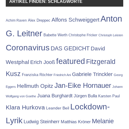
ARTIKEL FINDEN: SCHLAGWORTE
Anton
Alfons Schweiggert
Alex Dreppec
Achim Raven
G. Leitner
Babette Werth
Christophe Fricker
Christoph Leisten
Coronavirus
DAS GEDICHT
David
featured
Fitzgerald
Westphal
Erich Jooß
Kusz
Gabriele Trinckler
Franziska Röchter
Friedrich Ani
Georg
Jan-Eike Hornauer
Hellmuth Opitz
Eggers
Johann
Juana Burghardt
Jürgen Bulla
Karsten Paul
Wolfgang von Goethe
Lockdown-
Klara Hurkova
Leander Beil
Lyrik
Melanie
Ludwig Steinherr
Matthias Kröner