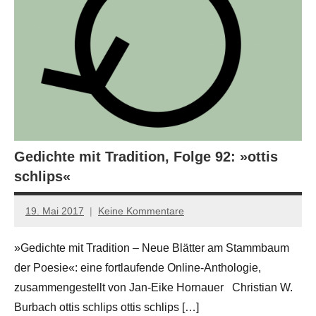
Gedichte mit Tradition, Folge 92: »ottis
schlips«
19. Mai 2017
Keine Kommentare
Jan-
Eike
»Gedichte mit Tradition – Neue Blätter am Stammbaum
Hornauer
der Poesie«: eine fortlaufende Online-Anthologie,
für
dasgedichtblog
zusammengestellt von Jan-Eike Hornauer Christian W.
Burbach ottis schlips ottis schlips […]