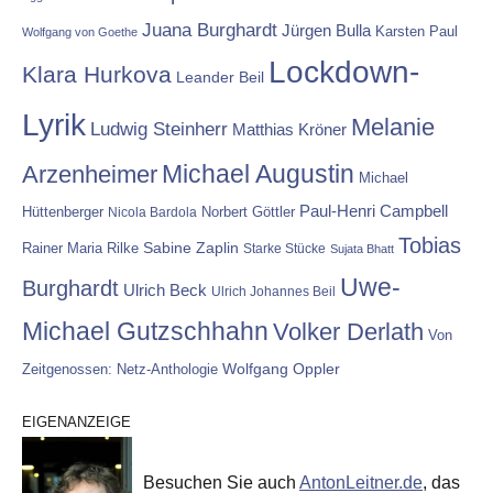
Juana Burghardt
Jürgen Bulla
Karsten Paul
Wolfgang von Goethe
Lockdown-
Klara Hurkova
Leander Beil
Lyrik
Melanie
Ludwig Steinherr
Matthias Kröner
Michael Augustin
Arzenheimer
Michael
Paul-Henri Campbell
Hüttenberger
Nicola Bardola
Norbert Göttler
Tobias
Rainer Maria Rilke
Sabine Zaplin
Starke Stücke
Sujata Bhatt
Uwe-
Burghardt
Ulrich Beck
Ulrich Johannes Beil
Michael Gutzschhahn
Volker Derlath
Von
Wolfgang Oppler
Zeitgenossen: Netz-Anthologie
EIGENANZEIGE
Besuchen Sie auch
AntonLeitner.de
, das