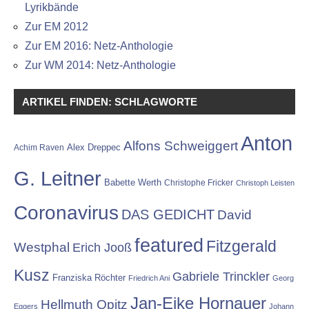
Lyrikbände
Zur EM 2012
Zur EM 2016: Netz-Anthologie
Zur WM 2014: Netz-Anthologie
ARTIKEL FINDEN: SCHLAGWORTE
Anton
Alfons Schweiggert
Alex Dreppec
Achim Raven
G. Leitner
Babette Werth
Christophe Fricker
Christoph Leisten
Coronavirus
DAS GEDICHT
David
featured
Fitzgerald
Westphal
Erich Jooß
Kusz
Gabriele Trinckler
Franziska Röchter
Friedrich Ani
Georg
Jan-Eike Hornauer
Hellmuth Opitz
Eggers
Johann