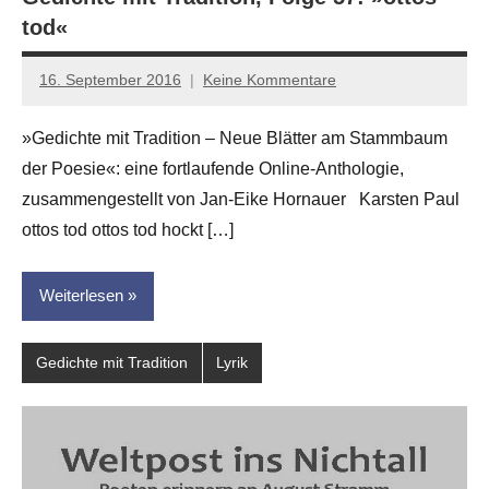
tod«
16. September 2016
Keine Kommentare
Jan-
Eike
»Gedichte mit Tradition – Neue Blätter am Stammbaum
Hornauer
der Poesie«: eine fortlaufende Online-Anthologie,
für
dasgedichtblog
zusammengestellt von Jan-Eike Hornauer Karsten Paul
ottos tod ottos tod hockt […]
Weiterlesen
Gedichte mit Tradition
Lyrik