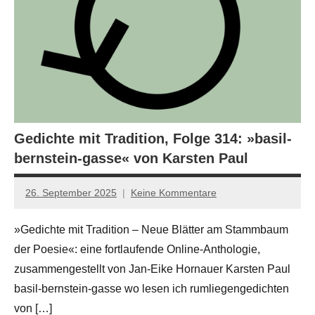
Gedichte mit Tradition, Folge 314: »basil-
bernstein-gasse« von Karsten Paul
26. September 2025
Keine Kommentare
Jan-
Eike
»Gedichte mit Tradition – Neue Blätter am Stammbaum
Hornauer
der Poesie«: eine fortlaufende Online-Anthologie,
für
dasgedichtblog
zusammengestellt von Jan-Eike Hornauer Karsten Paul
basil-bernstein-gasse wo lesen ich rumliegengedichten
von […]