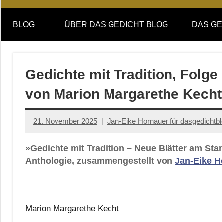
Online-
DAS
Forum
BLOG
ÜBER DAS GEDICHT BLOG
DAS GE
von
GEDICHT
DAS
GEDICHT.
blog
Zeitschrift
Gedichte mit Tradition, Folg
für
von Marion Margarethe Kecht
Lyrik,
Essay
und
21. November 2025
Jan-Eike Hornauer für dasgedichtb
Kritik
»Gedichte mit Tradition – Neue Blätter am St
Anthologie, zusammengestellt von
Jan-Eike H
Marion Margarethe Kecht