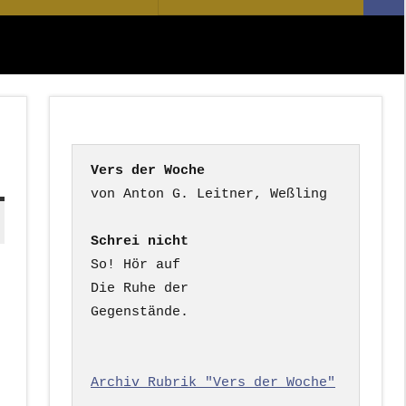
Suc
nach:
Vers der Woche
Schrei nicht
So! Hör auf

Die Ruhe der

Gegenstände.

Archiv Rubrik "Vers der Woche"