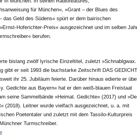
tor in München. In seinen Radiofeatures,
sanweisung für München«, »Grant – der Blues des
– das Geld des Südens« spürt er dem bairischen
Ernst-Hoferichter-Preis« ausgezeichnet und im selben Jah
urmschreiber« berufen.
rte bislang zwölf lyrische Einzeltitel, zuletzt »Schnablgwax.
ng gibt er seit 1993 die buchstarke Zeitschrift DAS GEDICH
eit ihr 25. Jubiläum feierte. Darüber hinaus edierte er übe
sy. Gedichte aus Bayern« hat er den weiß-blauen Freistaat
Reclam seine Sammelbände »Heimat. Gedichte« (2017) und »De
 (2018). Leitner wurde vielfach ausgezeichnet, u. a. mit
chen Poetentaler und zuletzt mit dem Tassilo-Kulturpreis
r Münchner Turmschreiber.
e