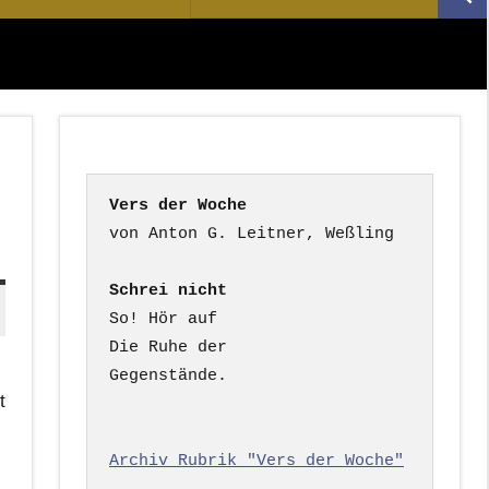
Suc
nach:
Vers der Woche
Schrei nicht
So! Hör auf

Die Ruhe der

Gegenstände.

t
Archiv Rubrik "Vers der Woche"