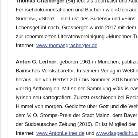
Thomas Grasberger
(54) lebt als Journalist und Au
Fernsehdokumentationen und Büchern wie »Gebrauch
Südens«, »Stenz – die Lust des Südens« und »Flins 
Lebensgefühl nach. Grasberger wurde 2017 mit dem »
zur renommierten Literatenvereinigung »Münchner T
Internet:
www.thomasgrasberger.de
Anton G. Leitner
, geboren 1961 in München, publizie
Bairisches Verskabarett«. In seinem Verlag in Weßli
heraus, die von Herbst 2017 bis Sommer 2018 bundesw
vierzig Anthologien. Mit seiner Sammlung »Ois is ea
lyrisch neu kartografiert. Zuletzt erschienen bei 
Himmel von morgen. Gedichte über Gott und die Welt«
dem V. O. Stomps-Preis der Stadt Mainz, dem Bayeris
der Süddeutschen Zeitung (2016). Er ist Mitglied de
Internet:
www.AntonLeitner.de
und
www.dasgedicht.d