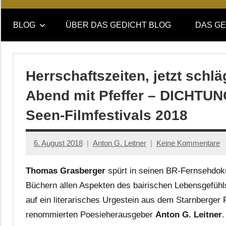
Online-
DAS
Forum
BLOG
ÜBER DAS GEDICHT BLOG
DAS GE
von
GEDICHT
DAS
GEDICHT.
blog
Zeitschrift
Herrschaftszeiten, jetzt schlä
für
Abend mit Pfeffer – DICHTUN
Lyrik,
Essay
Seen-Filmfestivals 2018
und
Kritik
6. August 2018
Anton G. Leitner
Keine Kommentare
Thomas Grasberger
spürt in seinen BR-Fernsehdok
Büchern allen Aspekten des bairischen Lebensgefühls 
auf ein literarisches Urgestein aus dem Starnberger 
renommierten Poesieherausgeber
Anton G. Leitner
.