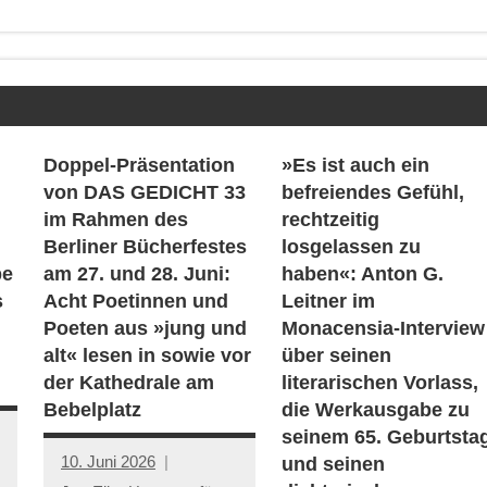
Doppel-Präsentation
»Es ist auch ein
von DAS GEDICHT 33
befreiendes Gefühl,
im Rahmen des
rechtzeitig
Berliner Bücherfestes
losgelassen zu
be
am 27. und 28. Juni:
haben«: Anton G.
s
Acht Poetinnen und
Leitner im
Poeten aus »jung und
Monacensia-Interview
alt« lesen in sowie vor
über seinen
der Kathedrale am
literarischen Vorlass,
Bebelplatz
die Werkausgabe zu
seinem 65. Geburtsta
10. Juni 2026
und seinen