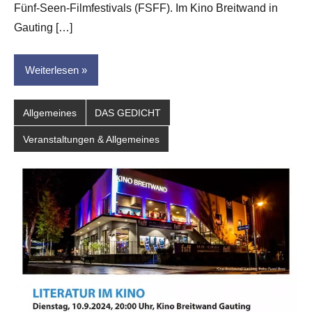
dasgedichtblog
Fünf-Seen-Filmfestivals (FSFF). Im Kino Breitwand in
Gauting […]
Weiterlesen
Allgemeines
DAS GEDICHT
Veranstaltungen & Allgemeines