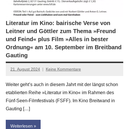
Literatur im Kino: bairische Verse von
Leitner und Göttler zum Thema »Freund
und Feind« plus Film »Alles in bester
Ordnung« am 10. September im Breitband
Gauting
21. August 2024
Keine Kommentare
Jan-
Eike
Weiter geht’s auch in diesem Jahrt mit der längst schon
Hornauer
etablierten Reihe »Literatur im Kino« im Rahmen des
für
dasgedichtblog
Fünf-Seen-Filmfestivals (FSFF). Im Kino Breitwand in
Gauting […]
Weiterlesen