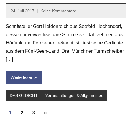
24. Juli 2017
Keine Kommentare
Anton
G.
Schriftsteller Gert Heidenreich aus Seefeld-Hechendorf,
Leitner
dessen unverwechselbare Stimme seit Jahrzehnten aus
Hörfunk und Fernsehen bekannt ist, liest seine Gedichte
aus dem Fünf-Seen-Land. Drei Münchner Turmschreiber
[…]
Weiterlesen
DAS GEDICHT
Veranstaltungen & Allgemeines
Seitennummerierung
Nächste
1
2
3
»
der
Beiträge
Beiträge