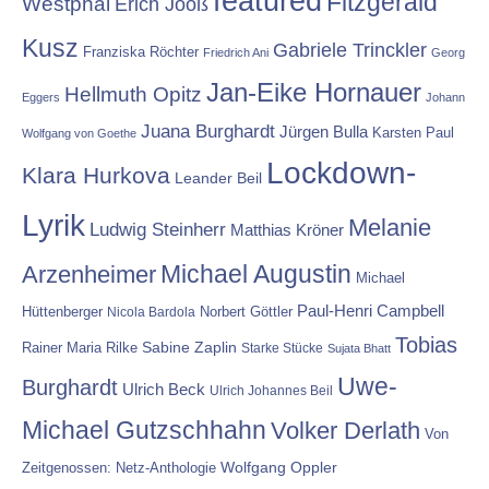
featured
Fitzgerald
Westphal
Erich Jooß
Kusz
Gabriele Trinckler
Franziska Röchter
Friedrich Ani
Georg
Jan-Eike Hornauer
Hellmuth Opitz
Eggers
Johann
Juana Burghardt
Jürgen Bulla
Karsten Paul
Wolfgang von Goethe
Lockdown-
Klara Hurkova
Leander Beil
Lyrik
Melanie
Ludwig Steinherr
Matthias Kröner
Michael Augustin
Arzenheimer
Michael
Paul-Henri Campbell
Hüttenberger
Nicola Bardola
Norbert Göttler
Tobias
Rainer Maria Rilke
Sabine Zaplin
Starke Stücke
Sujata Bhatt
Uwe-
Burghardt
Ulrich Beck
Ulrich Johannes Beil
Michael Gutzschhahn
Volker Derlath
Von
Wolfgang Oppler
Zeitgenossen: Netz-Anthologie